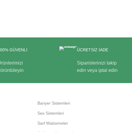
100% GÜVENLİ
ÜCRETSİZ İADE
rünlerimizi
Siparislerinizi takip
örüntüleyin
edin veya iptal edin
Bariyer Sistemleri
Ses Sistemleri
Sarf Malzemeler