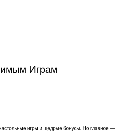
бимым Играм
 настольные игры и щедрые бонусы. Но главное —