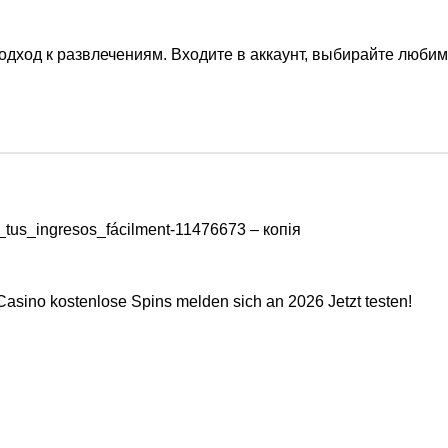
подход к развлечениям. Входите в аккаунт, выбирайте люби
_tus_ingresos_fácilment-11476673 – копія
Casino kostenlose Spins melden sich an 2026 Jetzt testen!