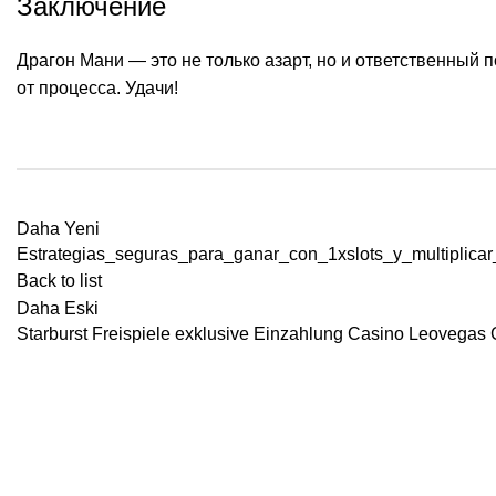
Заключение
Драгон Мани — это не только азарт, но и ответственный 
от процесса. Удачи!
Daha Yeni
Estrategias_seguras_para_ganar_con_1xslots_y_multiplicar
Back to list
Daha Eski
Starburst Freispiele exklusive Einzahlung Casino Leovegas 