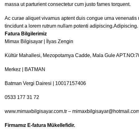
massa ut parturient consectetur cum justo fames torquent.
Ac curae aliquet vivamus aptent duis congue urna venenatis r
tincidunt a lorem rutrum nullam potenti adipiscing.Adipiscing.
Fatura Bilgilerimiz
Mimax Bilgisayar | İlyas Zengin
Kültür Mahallesi, Mezopotamya Cadde, Mala Gule APT.NO:
Merkez | BATMAN
Batman Vergi Dairesi | 10017157406
0533 177 31 72
www.mimaxbilgisayar.com.tr –
mimaxbilgisayar@hotmail.co
Firmamız E-fatura Mükellefidir.