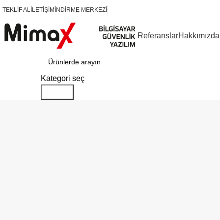
TEKLİF AL
İLETİŞİM
İNDİRME MERKEZİ
Referanslar
Hakkımızda
Kategoriler
Kategori seç
Search