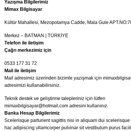
Yazışma Bilgilerimiz
Mimax Bilgisayar
Kültür Mahallesi, Mezopotamya Cadde, Mala Gule APT.NO:
Merkez – BATMAN | TÜRKİYE
Telefon ile iletişim
Çağrı merkezimiz için
0533 177 31 72
Mail ile iletişim
Mail adresimiz üzerinden bizimle yazışmak için
mimaxbilgis
adresimizi kullanabilirsiniz.
Teknik destek ve geliştirme talepleriniz için lütfen
mimaxbilgisayar@hotmail.com
adresini kullanınız.
Banka Hesap Bilgilerimiz
Scelerisque parturient sagittis nisi in aliquam dui scelerisqu
hac adipiscing ullamcorper pulvinar sit vestibulum purus facili