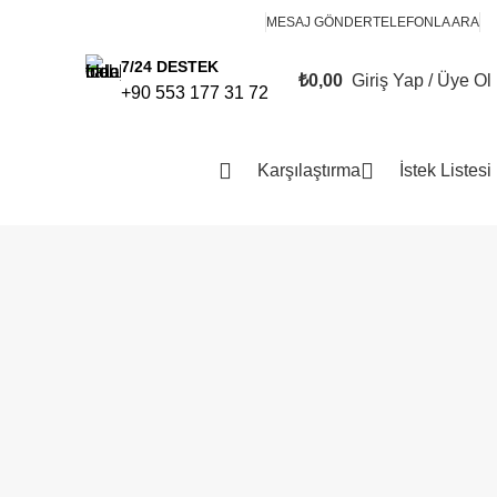
MESAJ GÖNDER
TELEFONLA ARA
7/24 DESTEK
₺
0,00
Giriş Yap / Üye Ol
0
+90 553 177 31 72
items
Karşılaştırma
İstek Listesi