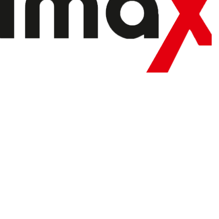
ezopotamya Cadde, Mala Gule APT.NO:70B Merkez/Batman
0533 177 31 72