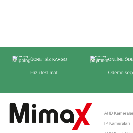
ÜCRETSİZ KARGO
ONLİNE ÖD
Hızlı teslimat
Ödeme seçe
AHD Kameralar
IP Kameraları