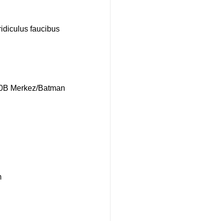
idiculus faucibus
70B Merkez/Batman
m