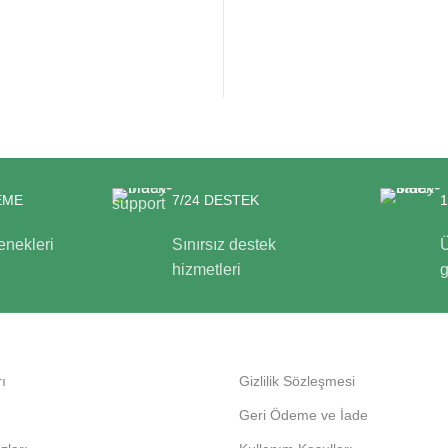
EME
7/24 DESTEK
nekleri
Sınırsız destek
Ü
hizmetleri
g
ı
Gizlilik Sözleşmesi
Geri Ödeme ve İade