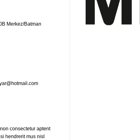
Kültür Mahallesi, M
70B Merkez/Batman
ayar@hotmail.com
e non consectetur aptent
si hendrerit mus nisl