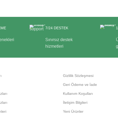
EME
7/24 DESTEK
nekleri
Sınırsız destek
Ü
hizmetleri
g
ı
Gizlilik Sözleşmesi
Geri Ödeme ve İade
zları
Kullanım Koşulları
zları
İletişim Bilgileri
leri
Yeni Ürünler