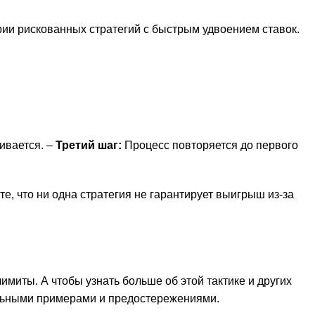
рии рискованных стратегий с быстрым удвоением ставок.
ивается. –
Третий шаг:
Процесс повторяется до первого
те, что ни одна стратегия не гарантирует выигрыш из-за
имиты. А чтобы узнать больше об этой тактике и других
льными примерами и предостережениями.