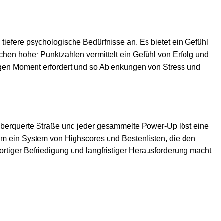
 tiefere psychologische Bedürfnisse an. Es bietet ein Gefühl
en hoher Punktzahlen vermittelt ein Gefühl von Erfolg und
igen Moment erfordert und so Ablenkungen von Stress und
 überquerte Straße und jeder gesammelte Power-Up löst eine
em ein System von Highscores und Bestenlisten, die den
tiger Befriedigung und langfristiger Herausforderung macht