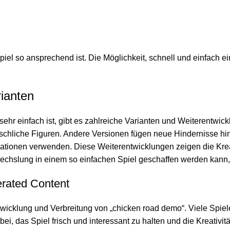
so ansprechend ist. Die Möglichkeit, schnell und einfach ein S
rianten
hr einfach ist, gibt es zahlreiche Varianten und Weiterentwick
schliche Figuren. Andere Versionen fügen neue Hindernisse hin
lationen verwenden. Diese Weiterentwicklungen zeigen die Krea
Abwechslung in einem so einfachen Spiel geschaffen werden ka
rated Content
twicklung und Verbreitung von „chicken road demo“. Viele Spiel
i, das Spiel frisch und interessant zu halten und die Kreativitä