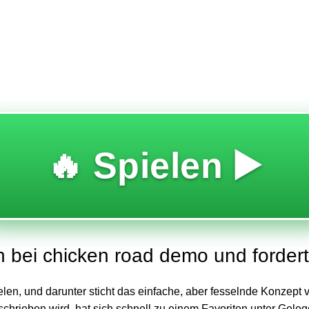
🔥 Spielen ▶️
 bei chicken road demo und fordert
elen, und darunter sticht das einfache, aber fesselnde Konzept v
hrieben wird, hat sich schnell zu einem Favoriten unter Gelegen