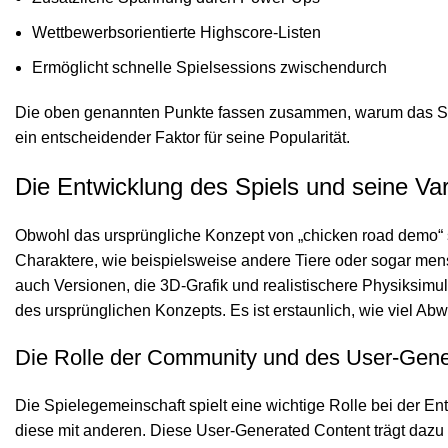
Wettbewerbsorientierte Highscore-Listen
Ermöglicht schnelle Spielsessions zwischendurch
Die oben genannten Punkte fassen zusammen, warum das Spiel 
ein entscheidender Faktor für seine Popularität.
Die Entwicklung des Spiels und seine Va
Obwohl das ursprüngliche Konzept von „chicken road demo“ se
Charaktere, wie beispielsweise andere Tiere oder sogar men
auch Versionen, die 3D-Grafik und realistischere Physiksimu
des ursprünglichen Konzepts. Es ist erstaunlich, wie viel 
Die Rolle der Community und des User-Gene
Die Spielegemeinschaft spielt eine wichtige Rolle bei der En
diese mit anderen. Diese User-Generated Content trägt dazu be