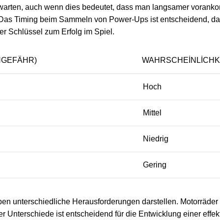
 warten, auch wenn dies bedeutet, dass man langsamer vorankom
 Das Timing beim Sammeln von Power-Ups ist entscheidend, da sie
er Schlüssel zum Erfolg im Spiel.
NGEFÄHR)
WAHRSCHEINLICHK
Hoch
Mittel
Niedrig
Gering
pen unterschiedliche Herausforderungen darstellen. Motorräder 
 Unterschiede ist entscheidend für die Entwicklung einer effekt