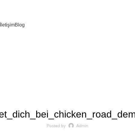
İletişim
Blog
UNCATEGORIZED
t_dich_bei_chicken_road_dem
Posted by
Admin