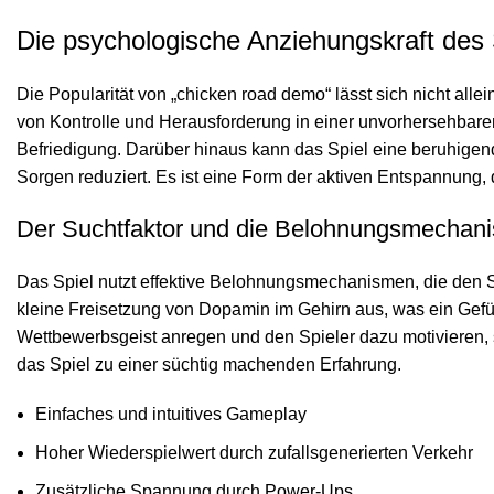
Die psychologische Anziehungskraft des 
Die Popularität von „chicken road demo“ lässt sich nicht alle
von Kontrolle und Herausforderung in einer unvorhersehbar
Befriedigung. Darüber hinaus kann das Spiel eine beruhige
Sorgen reduziert. Es ist eine Form der aktiven Entspannung,
Der Suchtfaktor und die Belohnungsmechan
Das Spiel nutzt effektive Belohnungsmechanismen, die den S
kleine Freisetzung von Dopamin im Gehirn aus, was ein Gefü
Wettbewerbsgeist anregen und den Spieler dazu motivieren, 
das Spiel zu einer süchtig machenden Erfahrung.
Einfaches und intuitives Gameplay
Hoher Wiederspielwert durch zufallsgenerierten Verkehr
Zusätzliche Spannung durch Power-Ups