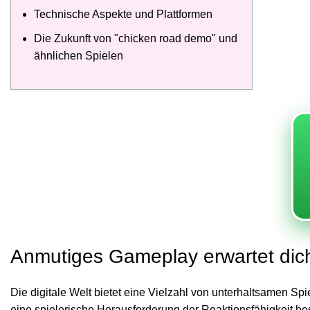
Technische Aspekte und Plattformen
Die Zukunft von "chicken road demo" und
ähnlichen Spielen
Anmutiges Gameplay erwartet dich
Die digitale Welt bietet eine Vielzahl von unterhaltsamen Spi
eine spielerische Herausforderung der Reaktionsfähigkeit besc