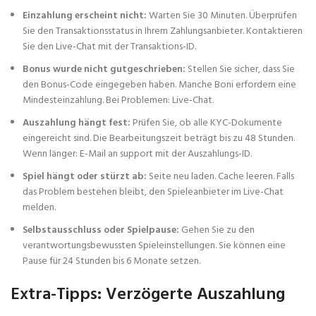
Einzahlung erscheint nicht:
Warten Sie 30 Minuten. Überprüfen
Sie den Transaktionsstatus in Ihrem Zahlungsanbieter. Kontaktieren
Sie den Live-Chat mit der Transaktions-ID.
Bonus wurde nicht gutgeschrieben:
Stellen Sie sicher, dass Sie
den Bonus-Code eingegeben haben. Manche Boni erfordern eine
Mindesteinzahlung. Bei Problemen: Live-Chat.
Auszahlung hängt fest:
Prüfen Sie, ob alle KYC-Dokumente
eingereicht sind. Die Bearbeitungszeit beträgt bis zu 48 Stunden.
Wenn länger: E-Mail an support mit der Auszahlungs-ID.
Spiel hängt oder stürzt ab:
Seite neu laden. Cache leeren. Falls
das Problem bestehen bleibt, den Spieleanbieter im Live-Chat
melden.
Selbstausschluss oder Spielpause:
Gehen Sie zu den
verantwortungsbewussten Spieleinstellungen. Sie können eine
Pause für 24 Stunden bis 6 Monate setzen.
Extra-Tipps: Verzögerte Auszahlung