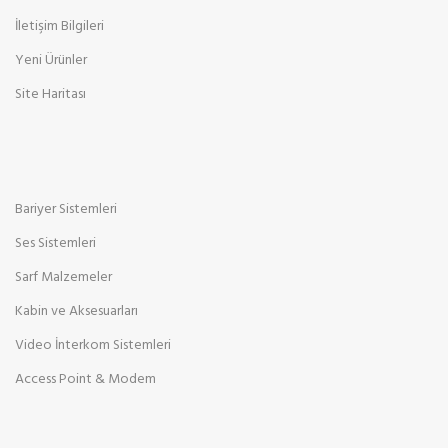
İletişim Bilgileri
Yeni Ürünler
Site Haritası
Bariyer Sistemleri
Ses Sistemleri
Sarf Malzemeler
Kabin ve Aksesuarları
Video İnterkom Sistemleri
Access Point & Modem