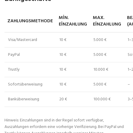
MIN.
MAX.
BE
ZAHLUNGSMETHODE
EINZAHLUNG
EINZAHLUNG
(A
Visa/Mastercard
10 €
5.000 €
1–
PayPal
10 €
5.000 €
So
Trustly
10 €
10.000 €
1–
Sofortüberweisung
10 €
5.000 €
–
Banküberweisung
20 €
100.000 €
3–
Hinweis: Einzahlungen sind in der Regel sofort verfügbar,
Auszahlungen erfordern eine vorherige Verifizierung. Bei PayPal und