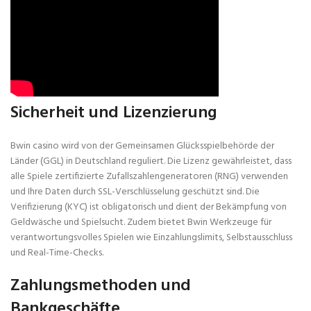
Sicherheit und Lizenzierung
Bwin casino wird von der Gemeinsamen Glücksspielbehörde der
Länder (GGL) in Deutschland reguliert. Die Lizenz gewährleistet, dass
alle Spiele zertifizierte Zufallszahlengeneratoren (RNG) verwenden
und Ihre Daten durch SSL-Verschlüsselung geschützt sind. Die
Verifizierung (KYC) ist obligatorisch und dient der Bekämpfung von
Geldwäsche und Spielsucht. Zudem bietet Bwin Werkzeuge für
verantwortungsvolles Spielen wie Einzahlungslimits, Selbstausschluss
und Real-Time-Checks.
Zahlungsmethoden und
Bankgeschäfte