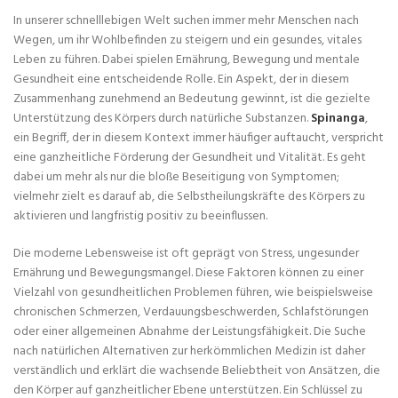
In unserer schnelllebigen Welt suchen immer mehr Menschen nach
Wegen, um ihr Wohlbefinden zu steigern und ein gesundes, vitales
Leben zu führen. Dabei spielen Ernährung, Bewegung und mentale
Gesundheit eine entscheidende Rolle. Ein Aspekt, der in diesem
Zusammenhang zunehmend an Bedeutung gewinnt, ist die gezielte
Unterstützung des Körpers durch natürliche Substanzen.
Spinanga
,
ein Begriff, der in diesem Kontext immer häufiger auftaucht, verspricht
eine ganzheitliche Förderung der Gesundheit und Vitalität. Es geht
dabei um mehr als nur die bloße Beseitigung von Symptomen;
vielmehr zielt es darauf ab, die Selbstheilungskräfte des Körpers zu
aktivieren und langfristig positiv zu beeinflussen.
Die moderne Lebensweise ist oft geprägt von Stress, ungesunder
Ernährung und Bewegungsmangel. Diese Faktoren können zu einer
Vielzahl von gesundheitlichen Problemen führen, wie beispielsweise
chronischen Schmerzen, Verdauungsbeschwerden, Schlafstörungen
oder einer allgemeinen Abnahme der Leistungsfähigkeit. Die Suche
nach natürlichen Alternativen zur herkömmlichen Medizin ist daher
verständlich und erklärt die wachsende Beliebtheit von Ansätzen, die
den Körper auf ganzheitlicher Ebene unterstützen. Ein Schlüssel zu