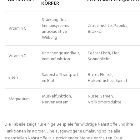
NÄHRSTOFF
LEBENSMITTELQUELLE
KÖRPER
Stärkung des
Immunsystems,
Zitrusfrüchte, Paprika,
Vitamin C
antioxidative
Brokkoli
Wirkung
Knochengesundheit,
Fetter Fisch, Eier,
Vitamin D
Immunfunktion
Sonnenlicht
Sauerstofftransport
Rotes Fleisch,
Eisen
im Blut
Hülsenfrüchte, Spinat
Muskelfunktion,
Nüsse, Samen,
Magnesium
Nervensystem
Vollkornprodukte
Die Tabelle zeigt nur einige Beispiele für wichtige Nährstoffe und ihre
Funktionen im Körper. Eine ausgewogene Ernährung sollte alle
essentiellen Nährstoffe in ausreichender Menge enthalten. Es ist