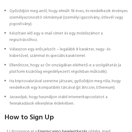
Győződjön meg arról, hogy elmúlt 18 éves, és rendelkezik érvényes
személyazonosító okmánnyal (személyi igazolvány, útlevél vagy
jogosítvány).
Készítsen elő egy e-mail címet és egy mobilszámot a
regisztrációhoz.
Válasszon egy erős jelszót – legalább 8 karakter, nagy- és
kisbetűvel, számmal és speciális karakterrel.
Ellenőrizze, hogy az Ön országában elérhető-e a szolgáltatás (a
platform kizárólag engedélyezett régiókban működik).
Ha kriptovalutával szeretne játszani, győződjön meg róla, hogy
rendelkezik egy kompatibilis tárcával (pl. Bitcoin, Ethereum).
Javasoljuk, hogy használjon stabil internetkapcsolatot a
fennakadások elkerülése érdekében.
How to Sign Up
Látogasson el a
Energycasino bejelentkezés
oldalra, majd