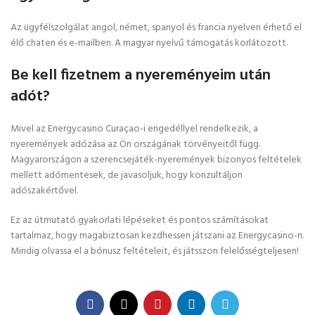
Az ügyfélszolgálat angol, német, spanyol és francia nyelven érhető el
élő chaten és e-mailben. A magyar nyelvű támogatás korlátozott.
Be kell fizetnem a nyereményeim után
adót?
Mivel az Energycasino Curaçao-i engedéllyel rendelkezik, a
nyeremények adózása az Ön országának törvényeitől függ.
Magyarországon a szerencsejáték-nyeremények bizonyos feltételek
mellett adómentesek, de javasoljuk, hogy konzultáljon
adószakértővel.
Ez az útmutató gyakorlati lépéseket és pontos számításokat
tartalmaz, hogy magabiztosan kezdhessen játszani az Energycasino-n.
Mindig olvassa el a bónusz feltételeit, és játsszon felelősségteljesen!