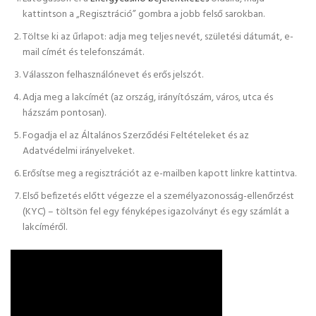
kattintson a „Regisztráció” gombra a jobb felső sarokban.
Töltse ki az űrlapot: adja meg teljes nevét, születési dátumát, e-
mail címét és telefonszámát.
Válasszon felhasználónevet és erős jelszót.
Adja meg a lakcímét (az ország, irányítószám, város, utca és
házszám pontosan).
Fogadja el az Általános Szerződési Feltételeket és az
Adatvédelmi irányelveket.
Erősítse meg a regisztrációt az e-mailben kapott linkre kattintva.
Első befizetés előtt végezze el a személyazonosság-ellenőrzést
(KYC) – töltsön fel egy fényképes igazolványt és egy számlát a
lakcíméről.