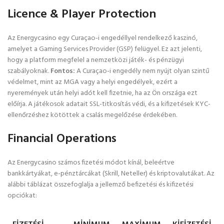
Licence & Player Protection
Az Energycasino egy Curaçao-i engedéllyel rendelkező kaszinó,
amelyet a Gaming Services Provider (GSP) felügyel. Ez azt jelenti,
hogy a platform megfelel a nemzetközi játék- és pénzügyi
szabályoknak.
Fontos:
A Curaçao-i engedély nem nyújt olyan szintű
védelmet, mint az MGA vagy a helyi engedélyek, ezért a
nyeremények után helyi adót kell fizetnie, ha az Ön országa ezt
előírja. A játékosok adatait SSL-titkosítás védi, és a kifizetések KYC-
ellenőrzéshez kötöttek a csalás megelőzése érdekében.
Financial Operations
Az Energycasino számos fizetési módot kínál, beleértve
bankkártyákat, e-pénztárcákat (Skrill, Neteller) és kriptovalutákat. Az
alábbi táblázat összefoglalja a jellemző befizetési és kifizetési
opciókat: