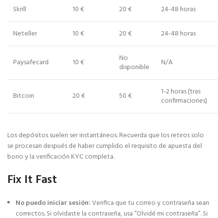
Skrill
10 €
20 €
24-48 horas
Neteller
10 €
20 €
24-48 horas
No
Paysafecard
10 €
N/A
disponible
1-2 horas (tras
Bitcoin
20 €
50 €
confirmaciones)
Los depósitos suelen ser instantáneos. Recuerda que los retiros solo
se procesan después de haber cumplido el requisito de apuesta del
bono y la verificación KYC completa.
Fix It Fast
No puedo iniciar sesión:
Verifica que tu correo y contraseña sean
correctos. Si olvidaste la contraseña, usa “Olvidé mi contraseña”. Si