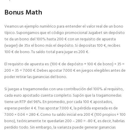
Bonus Math
Veamos un ejemplo numérico para entender el valor real de un bono
típico. Supongamos que el código promocional Jugabet sin depósito
te da un bono del 100% hasta 200 € con un requisito de apuesta
(wager) de 35x el bono más el depósito. Si depositas 100 €, recibes
100 € de bono. Tu saldo total para jugar es 200 €.
El requisito de apuesta es: (100 € de depósito + 100 € de bono) × 35 =
200 × 35 = 7.000 €. Debes apostar 7.000 € en juegos elegibles antes de
poder retirar las ganancias del bono.
Si juegas a tragamonedas con una contribución del 100% al requisito,
cada euro apostado cuenta completo. Supón que la tragamonedas
tiene un RTP del 96%. En promedio, por cada 100 € apostados,
esperas perder 4 €. Tras apostar 7.000 €, la pérdida esperada es de
7.000 × 0.04 = 280 €. Como tu saldo inicial era 200 € (100 propios + 100
bono), teóricamente te quedarían 200 – 280 = -80 €, es decir, habrías
perdido todo. Sin embargo, la varianza puede generar ganancias