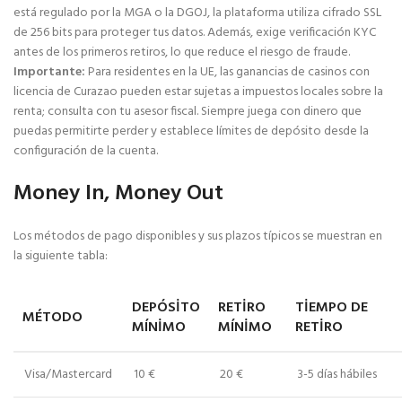
está regulado por la MGA o la DGOJ, la plataforma utiliza cifrado SSL
de 256 bits para proteger tus datos. Además, exige verificación KYC
antes de los primeros retiros, lo que reduce el riesgo de fraude.
Importante:
Para residentes en la UE, las ganancias de casinos con
licencia de Curazao pueden estar sujetas a impuestos locales sobre la
renta; consulta con tu asesor fiscal. Siempre juega con dinero que
puedas permitirte perder y establece límites de depósito desde la
configuración de la cuenta.
Money In, Money Out
Los métodos de pago disponibles y sus plazos típicos se muestran en
la siguiente tabla:
DEPÓSITO
RETIRO
TIEMPO DE
MÉTODO
MÍNIMO
MÍNIMO
RETIRO
Visa/Mastercard
10 €
20 €
3-5 días hábiles