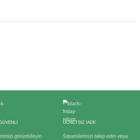
GÜVENLİ
ÜCRETSİZ İADE
rimizi görüntüleyin
Siparislerinizi takip edin veya