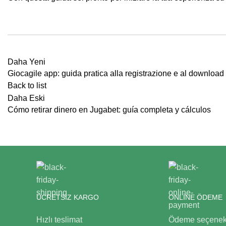
Daha Yeni
Giocagile app: guida pratica alla registrazione e al download
Back to list
Daha Eski
Cómo retirar dinero en Jugabet: guía completa y cálculos
ÜCRETSİZ KARGO
ONLİNE ÖDEME
Hızlı teslimat
Ödeme seçenekl