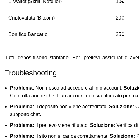
E-wallet (Skrill, Neteller)
10€
Criptovaluta (Bitcoin)
20€
Bonifico Bancario
25€
Tutti i depositi sono istantanei. Per i prelievi, assicurati di
Troubleshooting
Problema:
Non riesco ad accedere al mio account.
Soluzi
Controlla anche che il tuo account non sia bloccato per man
Problema:
Il deposito non viene accreditato.
Soluzione:
Co
supporto chat.
Problema:
Il prelievo viene rifiutato.
Soluzione:
Verifica di
Problema:
Il sito non si carica correttamente.
Soluzione:
P