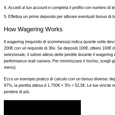
Accedi al tuo account e completa il profilo con numero di te
Effettua un primo deposito per attivare eventuali bonus di
How Wagering Works
Il wagering (requisito di scommessa) indica quante volte devi
200€ con un requisito di 30x. Se depositi 100€, ottieni 100
selezionate, il valore atteso delle perdite durante il wagering 
performance reali variano. Per minimizzare il rischio, scegli
meno).
Ecco un esempio pratico di calcolo con un bonus diverso: dep
97%, la perdita attesa è 1.750€ × 3% = 52,5€. Le tue vincite r
perdere di più.