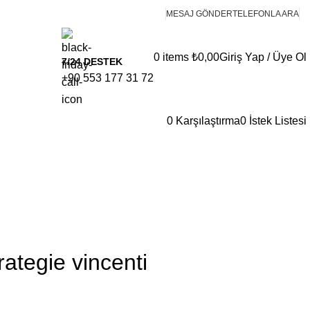
MESAJ GÖNDER
TELEFONLA ARA
0
items
₺
0,00
Giriş Yap / Üye Ol
7/24 DESTEK
+90 553 177 31 72
0
Karşılaştırma
0
İstek Listesi
rategie vincenti