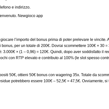
lefono e indirizzo.
 benvenuto.
Newgioco app
 giocare l’importo del bonus prima di poter prelevare le vincit
€ di bonus, per un totale di 200€. Dovrai scommettere 100€ × 30
è: 3.000€ × (1 – 0,96) = 120€. Quindi, dopo aver soddisfatto il req
 giochi con RTP elevato e contributo al 100% (le slot spesso cont
ositi 50€, ottieni 50€ bonus con wagering 35x. Totale da scomm
esidue potrebbero essere 100€ – 52,5€ = 47,5€. Ovviamente, si tra