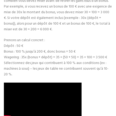
combien vous devez miser avant de retirer les gains issus d’un bonus.
Par exemple, si vous recevez un bonus de 100 € avec une exigence de
mise de 30x le montant du bonus, vous devez miser 30 × 100 = 3 000
€. Si votre dépôt est également inclus (exemple : 30x (dépôt +
bonus)), alors pour un dépôt de 100 € et un bonus de 100 €, le total à
miser est de 30 × 200 = 6 000 €.
Prenons un calcul concret :
Dépôt : 50 €
Bonus : 100 % jusqu’à 200 €, donc bonus = 50 €
Wagering : 35x (bonus + dépôt) = 35 × (50 + 50) = 35 × 100 = 3 500 €
Sélectionnez des jeux qui contribuent à 100 % aux conditions (ex :
machines à sous) – les jeux de table ne contribuent souvent qu’à 10-
20 %.