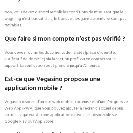
Non, vous devez d’abord remplir les conditions de mise. Tant que le
wagering n’est pas satisfait, le bonus et les gains associés ne sont pas
retirables.
Que faire si mon compte n’est pas vérifié ?
Vous devez fournir les documents demandés (pièce d’identité,
justificatif de domicile) via la section profil ou en contactant le
support. La vérification peut prendre jusqu’à 72 heures.
Est-ce que Vegasino propose une
application mobile ?
Vegasino dispose d’un site web mobile-optimisé et d’une Progressive
Web App (PWA) que vous pouvez ajouter à l’écran d’accueil depuis
votre navigateur. Aucune application native n’est disponible sur
Google Play ou l’App Store.