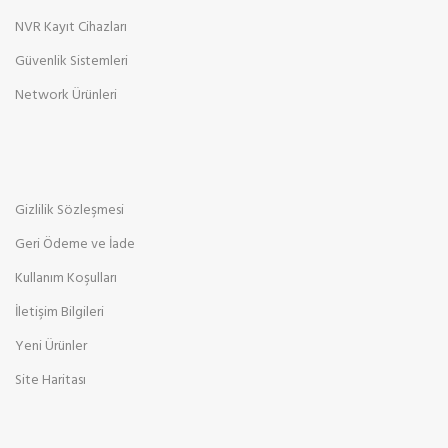
NVR Kayıt Cihazları
Güvenlik Sistemleri
Network Ürünleri
Gizlilik Sözleşmesi
Geri Ödeme ve İade
Kullanım Koşulları
İletişim Bilgileri
Yeni Ürünler
Site Haritası