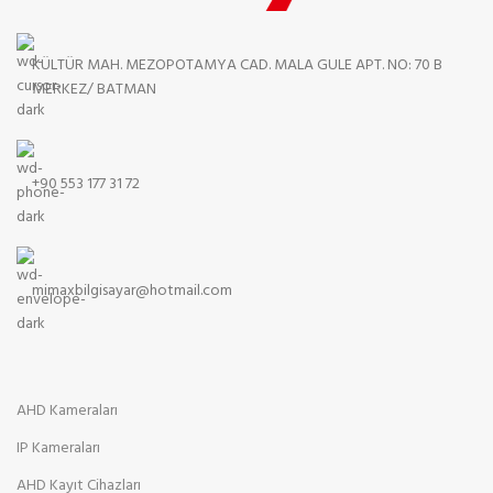
KÜLTÜR MAH. MEZOPOTAMYA CAD. MALA GULE APT. NO: 70 B
MERKEZ/ BATMAN
+90 553 177 31 72
mimaxbilgisayar@hotmail.com
AHD Kameraları
IP Kameraları
AHD Kayıt Cihazları