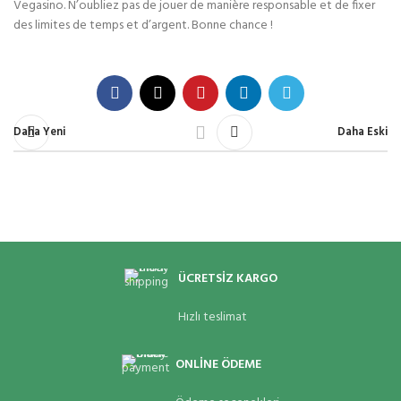
Vegasino. N’oubliez pas de jouer de manière responsable et de fixer
des limites de temps et d’argent. Bonne chance !
Daha Yeni
Daha Eski
ÜCRETSİZ KARGO
Hızlı teslimat
ONLİNE ÖDEME