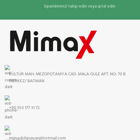
Siparislerinizi takip edin veya iptal edin
KÜLTÜR MAH. MEZOPOTAMYA CAD. MALA GULE APT. NO: 70 B
MERKEZ/ BATMAN
+90 553 177 31 72
mimaxbilgisayar@hotmail.com