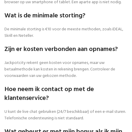
browser op uw smartphone of tablet. Een aparte app is niet nodig.
Wat is de minimale storting?
De minimale storting is €10 voor de meeste methoden, zoals iDEAL,
Skrill en Neteller.
Zijn er kosten verbonden aan opnames?
Jackpotcity rekent geen kosten voor opnames, maar uw
betaalmethode kan kosten in rekening brengen. Controleer de
voorwaarden van uw gekozen methode.
Hoe neem ik contact op met de
klantenservice?
U kunt de live chat gebruiken (24/7 beschikbaar) of een e-mail sturen.
Telefonische ondersteuning is niet standaard.
Wat gebeurt er met mijn bonus als ik mijn