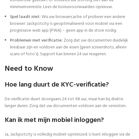
bonuscode gebruikt of voldeed uw storting niet aan de
minimumvereiste. Lees de bonusvoorwaarden opnieuw.
Spel laadt niet:
Wis uw browsercache of probeer een andere
browser. Jackpotcity is geoptimaliseerd voor mobiel via een
progressive web app (PWA) – geen app in de store nodig.
Problemen met verificatie:
Zorg dat uw documenten duidelijk
leesbaar zijn en voldoen aan de eisen (geen screenshots, alleen
scans of foto’s). Support kan binnen 24 uur reageren.
Need to Know
Hoe lang duurt de KYC-verificatie?
De verificatie duurt doorgaans 24 tot 48 uur, maar kan bij drukte
langer duren. Zorg dat uw documenten voldoen aan de vereisten.
Kan ik met mijn mobiel inloggen?
Ja, Jackpotcity is volledig mobiel-optimized. U kunt inloggen via de