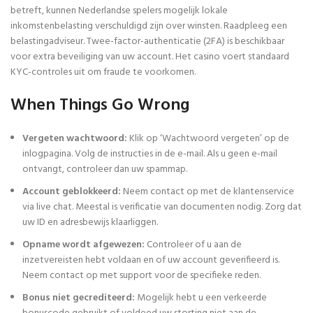
betreft, kunnen Nederlandse spelers mogelijk lokale
inkomstenbelasting verschuldigd zijn over winsten. Raadpleeg een
belastingadviseur. Twee-factor-authenticatie (2FA) is beschikbaar
voor extra beveiliging van uw account. Het casino voert standaard
KYC-controles uit om fraude te voorkomen.
When Things Go Wrong
Vergeten wachtwoord:
Klik op ‘Wachtwoord vergeten’ op de
inlogpagina. Volg de instructies in de e-mail. Als u geen e-mail
ontvangt, controleer dan uw spammap.
Account geblokkeerd:
Neem contact op met de klantenservice
via live chat. Meestal is verificatie van documenten nodig. Zorg dat
uw ID en adresbewijs klaarliggen.
Opname wordt afgewezen:
Controleer of u aan de
inzetvereisten hebt voldaan en of uw account geverifieerd is.
Neem contact op met support voor de specifieke reden.
Bonus niet gecrediteerd:
Mogelijk hebt u een verkeerde