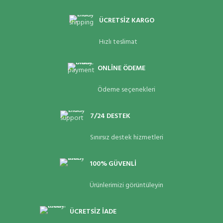
ÜCRETSİZ KARGO
Hızlı teslimat
ONLİNE ÖDEME
Ödeme seçenekleri
7/24 DESTEK
Sınırsız destek hizmetleri
100% GÜVENLİ
Ürünlerimizi görüntüleyin
ÜCRETSİZ İADE