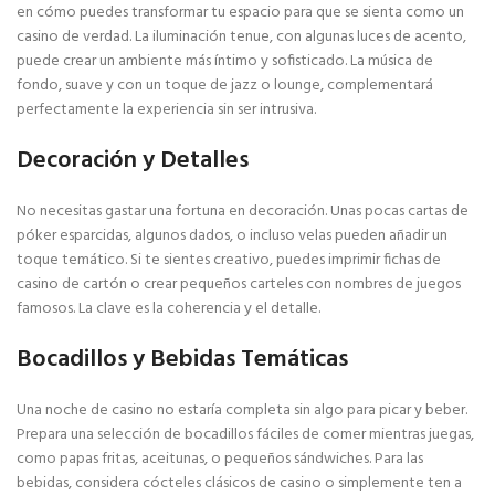
en cómo puedes transformar tu espacio para que se sienta como un
casino de verdad. La iluminación tenue, con algunas luces de acento,
puede crear un ambiente más íntimo y sofisticado. La música de
fondo, suave y con un toque de jazz o lounge, complementará
perfectamente la experiencia sin ser intrusiva.
Decoración y Detalles
No necesitas gastar una fortuna en decoración. Unas pocas cartas de
póker esparcidas, algunos dados, o incluso velas pueden añadir un
toque temático. Si te sientes creativo, puedes imprimir fichas de
casino de cartón o crear pequeños carteles con nombres de juegos
famosos. La clave es la coherencia y el detalle.
Bocadillos y Bebidas Temáticas
Una noche de casino no estaría completa sin algo para picar y beber.
Prepara una selección de bocadillos fáciles de comer mientras juegas,
como papas fritas, aceitunas, o pequeños sándwiches. Para las
bebidas, considera cócteles clásicos de casino o simplemente ten a