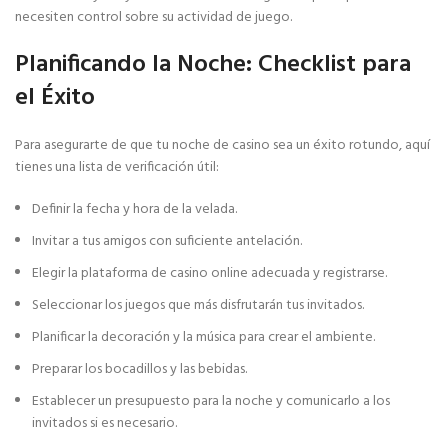
necesiten control sobre su actividad de juego.
Planificando la Noche: Checklist para
el Éxito
Para asegurarte de que tu noche de casino sea un éxito rotundo, aquí
tienes una lista de verificación útil:
Definir la fecha y hora de la velada.
Invitar a tus amigos con suficiente antelación.
Elegir la plataforma de casino online adecuada y registrarse.
Seleccionar los juegos que más disfrutarán tus invitados.
Planificar la decoración y la música para crear el ambiente.
Preparar los bocadillos y las bebidas.
Establecer un presupuesto para la noche y comunicarlo a los
invitados si es necesario.