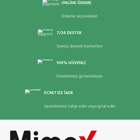
ONLİNE ÖDEME
Ödeme seçenekleri
7/24 DESTEK
Sınırsız destek hizmetleri
100% GÜVENLİ
Ürünlerimizi görüntüleyin
ÜCRETSİZ İADE
Siparislerinizi takip edin veya iptal edin