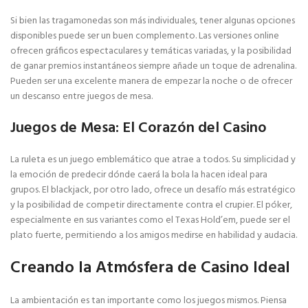
Si bien las tragamonedas son más individuales, tener algunas opciones
disponibles puede ser un buen complemento. Las versiones online
ofrecen gráficos espectaculares y temáticas variadas, y la posibilidad
de ganar premios instantáneos siempre añade un toque de adrenalina.
Pueden ser una excelente manera de empezar la noche o de ofrecer
un descanso entre juegos de mesa.
Juegos de Mesa: El Corazón del Casino
La ruleta es un juego emblemático que atrae a todos. Su simplicidad y
la emoción de predecir dónde caerá la bola la hacen ideal para
grupos. El blackjack, por otro lado, ofrece un desafío más estratégico
y la posibilidad de competir directamente contra el crupier. El póker,
especialmente en sus variantes como el Texas Hold’em, puede ser el
plato fuerte, permitiendo a los amigos medirse en habilidad y audacia.
Creando la Atmósfera de Casino Ideal
La ambientación es tan importante como los juegos mismos. Piensa