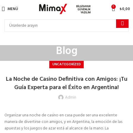
0
MENÜ
₺
0,00
Blog
UNCATEGORIZED
La Noche de Casino Definitiva con Amigos: ¡Tu
Guía Experta para el Éxito en Argentina!
Admin
Organizar una noche de casino en casa puede ser una excelente
manera de divertirse con amigos, y en Argentina, la emoción de las
apuestas y los juegos de azar está al alcance de la mano. La