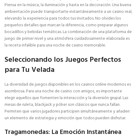
Piensa en la música, la iluminación y hasta en la decoración. Una buena
ambientación puede transportarte instantáneamente a un casino real,
elevando la experiencia para todos tus invitados. No olvides los
pequeños detalles que marcan la diferencia, como preparar algunos
bocadillos y bebidas temáticas. La combinación de una plataforma de
juego de primer nivel y una atmósfera cuidadosamente elaborada es
la receta infalible para una noche de casino memorable.
Seleccionando los Juegos Perfectos
para Tu Velada
La diversidad de juegos disponibles en los casinos online modernos es
asombrosa. Para una noche de casino con amigos, es importante
elegir aquellos que fomenten la interacción y la diversión grupal. Las
mesas de ruleta, blackjack y póker son clásicos que nunca fallan.
Permiten que varios jugadores participen simultáneamente y añaden
un elemento de estrategia y emoción que todos pueden disfrutar.
Tragamonedas: La Emoción Instantánea