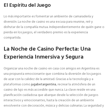
El Espíritu del Juego
Lo más importante es fomentar un ambiente de camaradería y
diversión. La noche de casino es una excusa para reunirse, reír y
disfrutar de la compañía mutua. Independientemente de quién gane o
pierda en los juegos, el verdadero premio es la experiencia
compartida.
La Noche de Casino Perfecta: Una
Experiencia Inmersiva y Segura
Organizar una noche de casino en casa con amigos en Argentina es
una propuesta emocionante que combina la diversión de los juegos
de azar con la calidez de la amistad. Gracias a la tecnología y a
plataformas como
jugabetargentina
, recrear la atmósfera de un
casino de lujo es más accesible que nunca. La clave reside en una
planificación cuidadosa que abarque desde la selección de juegos
interactivos y emocionantes, hasta la creación de un ambiente
envolvente con decoración, música y delicias culinarias. La seguridad y