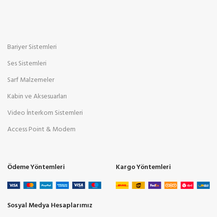
Bariyer Sistemleri
Ses Sistemleri
Sarf Malzemeler
Kabin ve Aksesuarları
Video İnterkom Sistemleri
Access Point & Modem
Ödeme Yöntemleri
Kargo Yöntemleri
Sosyal Medya Hesaplarımız