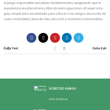
el juego responsable son pilares fundamentales, asegurando que la
experiencia sea placentera y libre de preocupaciones. Al seguir esta
guía, estarás bien encaminado para ofrecer a tus amigos una noche de
casino inolvidable, llena de risas, emoción y momentos memorables.
Daha Yeni
Daha Eski
ÜCRETSİZ KARGO
Hızlı teslimat