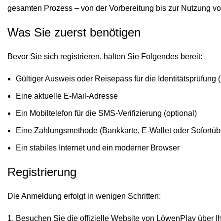
gesamten Prozess – von der Vorbereitung bis zur Nutzung vo
Was Sie zuerst benötigen
Bevor Sie sich registrieren, halten Sie Folgendes bereit:
Gültiger Ausweis oder Reisepass für die Identitätsprüfung
Eine aktuelle E-Mail-Adresse
Ein Mobiltelefon für die SMS-Verifizierung (optional)
Eine Zahlungsmethode (Bankkarte, E-Wallet oder Sofortü
Ein stabiles Internet und ein moderner Browser
Registrierung
Die Anmeldung erfolgt in wenigen Schritten:
Besuchen Sie die offizielle Website von
LöwenPlay
über I