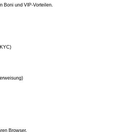
n Boni und VIP-Vorteilen.
 (KYC)
berweisung)
hren Browser.