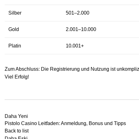
Silber
501–2.000
Gold
2.001–10.000
Platin
10.001+
Zum Abschluss: Die Registrierung und Nutzung ist unkompliz
Viel Erfolg!
Daha Yeni
Pistolo Casino Leitfaden: Anmeldung, Bonus und Tipps
Back to list
Daha Eski