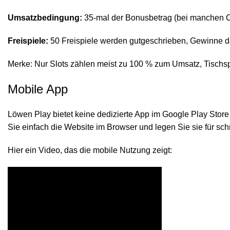
Umsatzbedingung:
35-mal der Bonusbetrag (bei manchen Ca
Freispiele:
50 Freispiele werden gutgeschrieben, Gewinne da
Merke: Nur Slots zählen meist zu 100 % zum Umsatz, Tischsp
Mobile App
Löwen Play bietet keine dedizierte App im Google Play Stor
Sie einfach die Website im Browser und legen Sie sie für schn
Hier ein Video, das die mobile Nutzung zeigt: