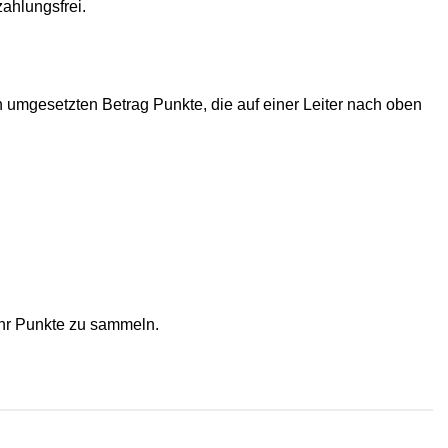
zahlungsfrei.
 umgesetzten Betrag Punkte, die auf einer Leiter nach oben
ehr Punkte zu sammeln.