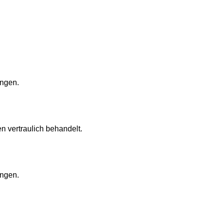
ungen.
n vertraulich behandelt.
ungen.