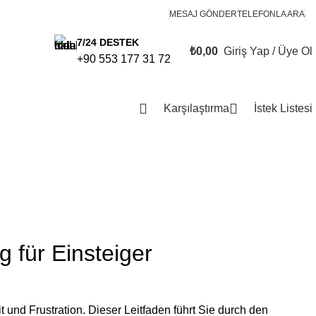
MESAJ GÖNDER
TELEFONLA ARA
7/24 DESTEK
₺
0,00
Giriş Yap / Üye Ol
0
+90 553 177 31 72
items
Karşılaştırma
İstek Listesi
g für Einsteiger
t und Frustration. Dieser Leitfaden führt Sie durch den