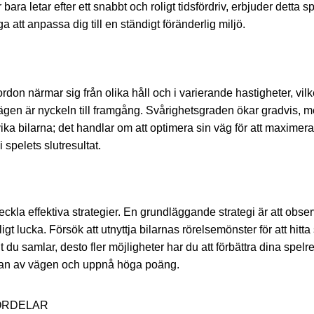
r bara letar efter ett snabbt och roligt tidsfördriv, erbjuder det
ga att anpassa dig till en ständigt föränderlig miljö.
rdon närmar sig från olika håll och i varierande hastigheter, vil
a vägen är nyckeln till framgång. Svårighetsgraden ökar gradvis, m
vika bilarna; det handlar om att optimera sin väg för att maxime
spelets slutresultat.
tveckla effektiva strategier. En grundläggande strategi är att obser
dligt lucka. Försök att utnyttja bilarnas rörelsemönster för att hit
t du samlar, desto fler möjligheter har du att förbättra dina spe
idan av vägen och uppnå höga poäng.
ÖRDELAR