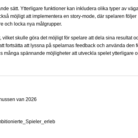
e sätt. Ytterligare funktioner kan inkludera olika typer av väg
ckså möjligt att implementera en story-mode, där spelaren följe
are och locka nya målgrupper.
vilket skulle göra det möjligt för spelare att dela sina resultat
tt fortsätta att lyssna på spelarnas feedback och använda den för
inns många spännande möjligheter att utveckla spelet ytterliga
onussen van 2026
itionierte_Spieler_erleb