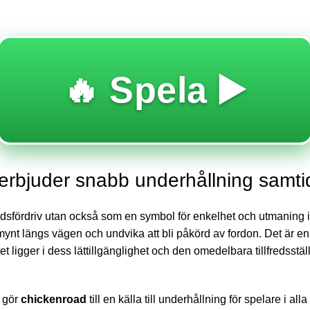
🔥 Spela ▶️
 erbjuder snabb underhållning samtid
 tidsfördriv utan också som en symbol för enkelhet och utmaning i
la mynt längs vägen och undvika att bli påkörd av fordon. Det 
et ligger i dess lättillgänglighet och den omedelbara tillfredsstä
m gör
chickenroad
till en källa till underhållning för spelare i al