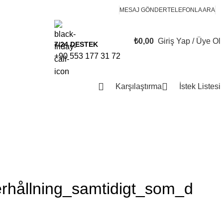
MESAJ GÖNDER
TELEFONLA ARA
₺
0,00
Giriş Yap / Üye Ol
0
7/24 DESTEK
items
+90 553 177 31 72
Karşılaştırma
İstek Listesi
rhållning_samtidigt_som_d