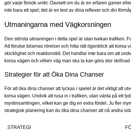
gör varje försök unikt. Oavsett om du är en erfaren gamer elle
inte bara ett spel; det är en test av dina reflexer och din förmå
Utmaningarna med Vägkorsningen
Den största utmaningen i detta spel är utan tvekan trafiken. Fo
Att förutse bilarnas rörelser och hitta rätt ögonblick att kors
skicklighet och reaktionstid. Det handlar inte bara om att und
korsa vägen och vilken väg man ska ta kan göra stor skillnad i 
Strategier för att Öka Dina Chanser
För att öka dina chanser att lyckas i spelet är det viktigt att u
korsa vägen. Undvik att rusa in i trafiken, utan vänta på ett ty
myntinsamlingen, vilket kan ge dig en extra fördel. Ju fler myn
strategisk planering kan du öka dina chanser att nå andra s
STRATEGI
F