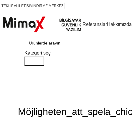
TEKLİF AL
İLETİŞİM
İNDİRME MERKEZİ
Referanslar
Hakkımızda
Kategoriler
Kategori seç
Search
Blog
Möjligheten_att_spela_ch