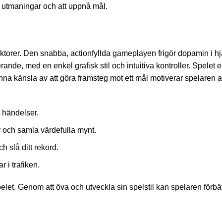
a utmaningar och att uppnå mål.
orer. Den snabba, actionfyllda gameplayen frigör dopamin i hjä
gerande, med en enkel grafisk stil och intuitiva kontroller. Spel
 känsla av att göra framsteg mot ett mål motiverar spelaren att
 händelser.
r och samla värdefulla mynt.
ch slå ditt rekord.
 i trafiken.
pelet. Genom att öva och utveckla sin spelstil kan spelaren förb