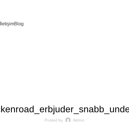
İletişim
Blog
UNCATEGORIZED
ickenroad_erbjuder_snabb_unde
Posted by
Admin