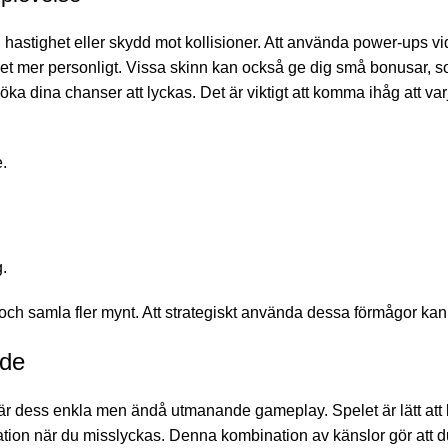
 hastighet eller skydd mot kollisioner. Att använda power-ups vid
et mer personligt. Vissa skinn kan också ge dig små bonusar, s
ka dina chanser att lyckas. Det är viktigt att komma ihåg att v
.
.
h samla fler mynt. Att strategiskt använda dessa förmågor kan v
nde
är dess enkla men ändå utmanande gameplay. Spelet är lätt att l
ration när du misslyckas. Denna kombination av känslor gör att du v