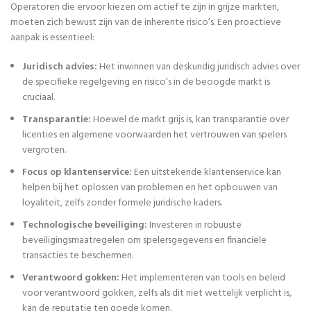
Operatoren die ervoor kiezen om actief te zijn in grijze markten,
moeten zich bewust zijn van de inherente risico’s. Een proactieve
aanpak is essentieel:
Juridisch advies:
Het inwinnen van deskundig juridisch advies over
de specifieke regelgeving en risico’s in de beoogde markt is
cruciaal.
Transparantie:
Hoewel de markt grijs is, kan transparantie over
licenties en algemene voorwaarden het vertrouwen van spelers
vergroten.
Focus op klantenservice:
Een uitstekende klantenservice kan
helpen bij het oplossen van problemen en het opbouwen van
loyaliteit, zelfs zonder formele juridische kaders.
Technologische beveiliging:
Investeren in robuuste
beveiligingsmaatregelen om spelersgegevens en financiële
transacties te beschermen.
Verantwoord gokken:
Het implementeren van tools en beleid
voor verantwoord gokken, zelfs als dit niet wettelijk verplicht is,
kan de reputatie ten goede komen.