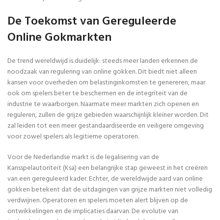
De Toekomst van Gereguleerde
Online Gokmarkten
De trend wereldwijd is duidelijk: steeds meer landen erkennen de
noodzaak van regulering van online gokken. Dit biedt niet alleen
kansen voor overheden om belastinginkomsten te genereren, maar
ook om spelers beter te beschermen en de integriteit van de
industrie te waarborgen. Naarmate meer markten zich openen en
reguleren, zullen de grijze gebieden waarschijnlijk kleiner worden. Dit
zal leiden tot een meer gestandaardiseerde en veiligere omgeving
voor zowel spelers als legitieme operatoren.
Voor de Nederlandse markt is de legalisering van de
Kansspelautoriteit (Ksa) een belangrijke stap geweest in het creëren
van een gereguleerd kader. Echter, de wereldwijde aard van online
gokken betekent dat de uitdagingen van grijze markten niet volledig
verdwijnen. Operatoren en spelers moeten alert blijven op de
ontwikkelingen en de implicaties daarvan. De evolutie van