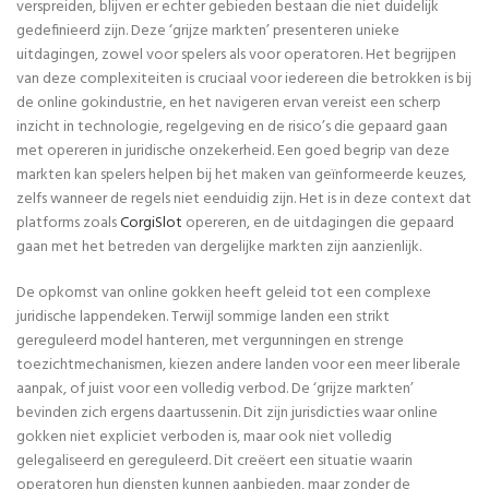
verspreiden, blijven er echter gebieden bestaan die niet duidelijk
gedefinieerd zijn. Deze ‘grijze markten’ presenteren unieke
uitdagingen, zowel voor spelers als voor operatoren. Het begrijpen
van deze complexiteiten is cruciaal voor iedereen die betrokken is bij
de online gokindustrie, en het navigeren ervan vereist een scherp
inzicht in technologie, regelgeving en de risico’s die gepaard gaan
met opereren in juridische onzekerheid. Een goed begrip van deze
markten kan spelers helpen bij het maken van geïnformeerde keuzes,
zelfs wanneer de regels niet eenduidig zijn. Het is in deze context dat
platforms zoals
CorgiSlot
opereren, en de uitdagingen die gepaard
gaan met het betreden van dergelijke markten zijn aanzienlijk.
De opkomst van online gokken heeft geleid tot een complexe
juridische lappendeken. Terwijl sommige landen een strikt
gereguleerd model hanteren, met vergunningen en strenge
toezichtmechanismen, kiezen andere landen voor een meer liberale
aanpak, of juist voor een volledig verbod. De ‘grijze markten’
bevinden zich ergens daartussenin. Dit zijn jurisdicties waar online
gokken niet expliciet verboden is, maar ook niet volledig
gelegaliseerd en gereguleerd. Dit creëert een situatie waarin
operatoren hun diensten kunnen aanbieden, maar zonder de