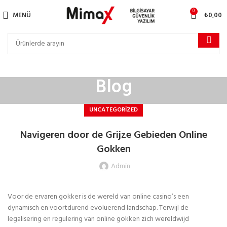
0
MENÜ
₺
0,00
Blog
UNCATEGORIZED
Navigeren door de Grijze Gebieden Online
Gokken
Admin
Voor de ervaren gokker is de wereld van online casino’s een
dynamisch en voortdurend evoluerend landschap. Terwijl de
legalisering en regulering van online gokken zich wereldwijd