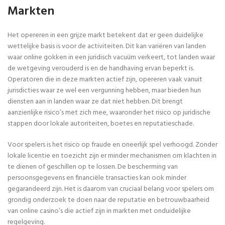
Markten
Het opereren in een grijze markt betekent dat er geen duidelijke
wettelijke basis is voor de activiteiten. Dit kan variëren van landen
waar online gokken in een juridisch vacuüm verkeert, tot landen waar
de wetgeving verouderd is en de handhaving ervan beperkt is.
Operatoren die in deze markten actief zijn, opereren vaak vanuit
jurisdicties waar ze wel een vergunning hebben, maar bieden hun
diensten aan in landen waar ze dat niet hebben. Dit brengt
aanzienlijke risico’s met zich mee, waaronder het risico op juridische
stappen door lokale autoriteiten, boetes en reputatieschade.
Voor spelers is het risico op fraude en oneerlijk spel verhoogd. Zonder
lokale licentie en toezicht zijn er minder mechanismen om klachten in
te dienen of geschillen op te lossen. De bescherming van
persoonsgegevens en financiële transacties kan ook minder
gegarandeerd zijn. Het is daarom van cruciaal belang voor spelers om
grondig onderzoek te doen naar de reputatie en betrouwbaarheid
van online casino’s die actief zijn in markten met onduidelijke
regelgeving.