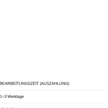
BEARBEITUNGSZEIT (AUSZAHLUNG)
1–3 Werktage