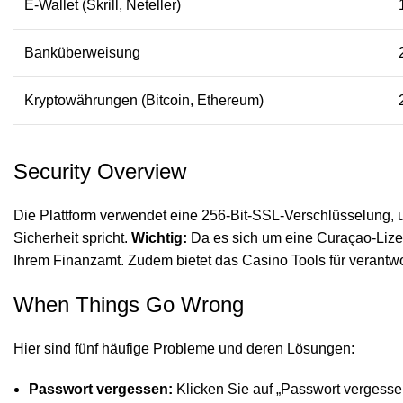
E-Wallet (Skrill, Neteller)
Banküberweisung
Kryptowährungen (Bitcoin, Ethereum)
Security Overview
Die Plattform verwendet eine 256-Bit-SSL-Verschlüsselung, u
Sicherheit spricht.
Wichtig:
Da es sich um eine Curaçao-Lizen
Ihrem Finanzamt. Zudem bietet das Casino Tools für verantwo
When Things Go Wrong
Hier sind fünf häufige Probleme und deren Lösungen:
Passwort vergessen:
Klicken Sie auf „Passwort vergesse