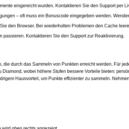
umente eingereicht wurden. Kontaktieren Sie den Support per Li
ungen – oft muss ein Bonuscode eingegeben werden. Wenden S
n Sie den Browser. Bei wiederholten Problemen den Cache leere
n passieren. Kontaktieren Sie den Support zur Reaktivierung.
, die durch das Sammeln von Punkten erreicht werden. Für jede
u Diamond, wobei höhere Stufen bessere Vorteile bieten: pers
iedrigem Hausvorteil, um Punkte effizienter zu sammeln. Nehmen
o wird oben rechts angezeigt.