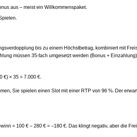
Bonus aus – meist ein Willkommenspaket.
Spielen.
gsverdopplung bis zu einem Höchstbetrag, kombiniert mit Frei
ahlung müssen 35-fach umgesetzt werden (Bonus + Einzahlung).
 €) × 35 = 7.000 €.
n, Sie spielen einen Slot mit einer RTP von 96 %. Der erwarte
gewinn = 100 € – 280 € = –180 €. Das klingt negativ, aber die 