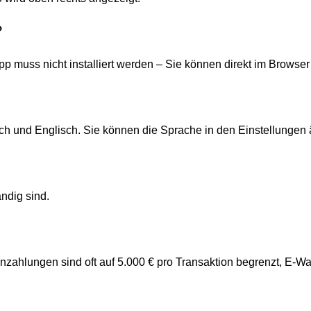
?
App muss nicht installiert werden – Sie können direkt im Brows
sch und Englisch. Sie können die Sprache in den Einstellungen
ändig sind.
enzahlungen sind oft auf 5.000 € pro Transaktion begrenzt, E-W