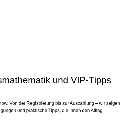
usmathematik und VIP-Tipps
 know. Von der Registrierung bis zur Auszahlung – wir zeigen
gungen und praktische Tipps, die Ihnen den Alltag