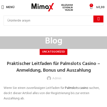
0
MENÜ
₺
0,00
Blog
UNCATEGORIZED
Praktischer Leitfaden für Palmslots Casino –
Anmeldung, Bonus und Auszahlung
Admin
Wenn Sie einen zuverlässigen Leitfaden für
Palmslots casino
suchen,
deckt dieser Artikel alles von der Registrierung bis zur ersten
Auszahlung ab.