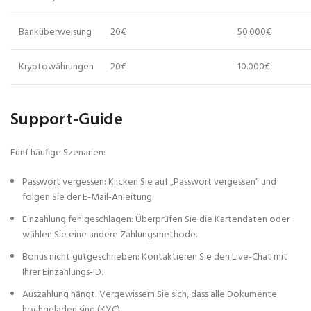
Banküberweisung
20€
50.000€
Kryptowährungen
20€
10.000€
Support-Guide
Fünf häufige Szenarien:
Passwort vergessen: Klicken Sie auf „Passwort vergessen“ und
folgen Sie der E-Mail-Anleitung.
Einzahlung fehlgeschlagen: Überprüfen Sie die Kartendaten oder
wählen Sie eine andere Zahlungsmethode.
Bonus nicht gutgeschrieben: Kontaktieren Sie den Live-Chat mit
Ihrer Einzahlungs-ID.
Auszahlung hängt: Vergewissern Sie sich, dass alle Dokumente
hochgeladen sind (KYC).