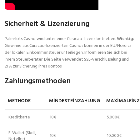
Sicherheit & Lizenzierung
Palmslots Casino wird unter einer Curacao-Lizenz betrieben.
Wichtig:
Gewinne aus Curacao-lizenzierten Casinos können in der EU/Nordics
der lokalen Einkommensteuer unterliegen. Informieren Sie sich bei
Ihrem Steuerberater. Die Seite verwendet SSL-Verschlüsselung und
2FA zur Sicherung Ihres Kontos.
Zahlungsmethoden
METHODE
MINDESTEINZAHLUNG
MAXIMALEIN
Kreditkarte
10€
5.000€
E-Wallet (Skrill,
10€
10.000€
Neteller)