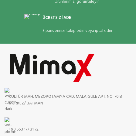
Ürünlerimizi görüntüleyin
ÜCRETSİZ İADE
Siparislerinizi takip edin veya iptal edin
KÜLTÜR MAH. MEZOPOTAMYA CAD. MALA GULE APT. NO: 70 B
MERKEZ/ BATMAN
+90 553 177 31 72