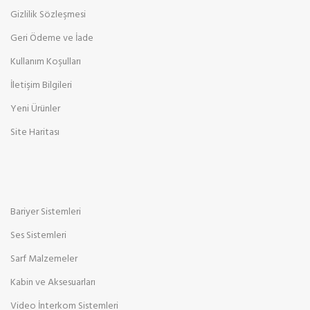
Gizlilik Sözleşmesi
Geri Ödeme ve İade
Kullanım Koşulları
İletişim Bilgileri
Yeni Ürünler
Site Haritası
Bariyer Sistemleri
Ses Sistemleri
Sarf Malzemeler
Kabin ve Aksesuarları
Video İnterkom Sistemleri