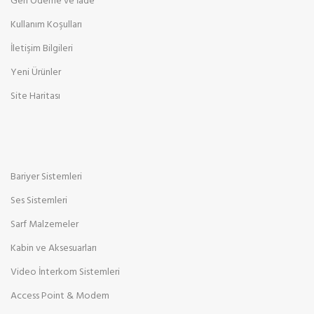
Geri Ödeme ve İade
Kullanım Koşulları
İletişim Bilgileri
Yeni Ürünler
Site Haritası
Bariyer Sistemleri
Ses Sistemleri
Sarf Malzemeler
Kabin ve Aksesuarları
Video İnterkom Sistemleri
Access Point & Modem