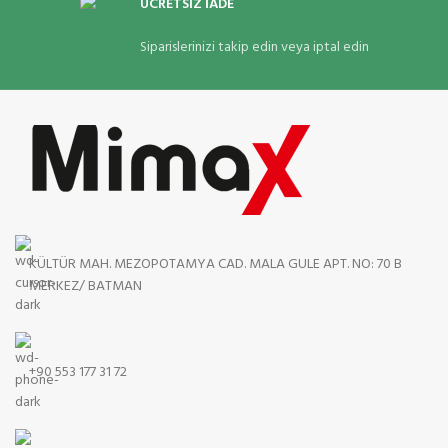
ÜCRETSİZ İADE
Siparislerinizi takip edin veya iptal edin
KÜLTÜR MAH. MEZOPOTAMYA CAD. MALA GULE APT. NO: 70 B
MERKEZ/ BATMAN
+90 553 177 31 72