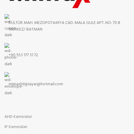
KÜLTÜR MAH. MEZOPOTAMYA CAD. MALA GULE APT. NO: 70 B
MERKEZ/ BATMAN
+90 553 177 31 72
mimaxbilgisayar@hotmail.com
AHD Kameraları
IP Kameraları