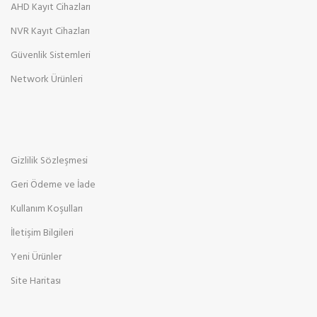
AHD Kayıt Cihazları
NVR Kayıt Cihazları
Güvenlik Sistemleri
Network Ürünleri
Gizlilik Sözleşmesi
Geri Ödeme ve İade
Kullanım Koşulları
İletişim Bilgileri
Yeni Ürünler
Site Haritası