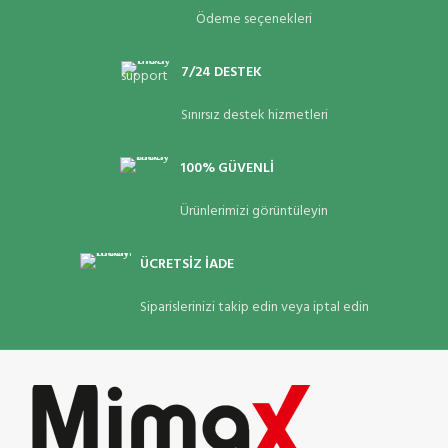
Ödeme seçenekleri
7/24 DESTEK
Sınırsız destek hizmetleri
100% GÜVENLİ
Ürünlerimizi görüntüleyin
ÜCRETSİZ İADE
Siparislerinizi takip edin veya iptal edin