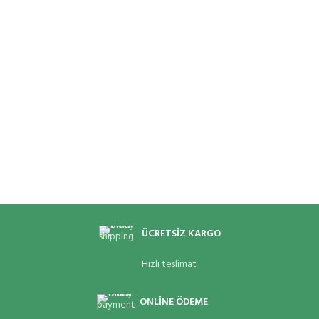
ÜCRETSİZ KARGO
Hızlı teslimat
ONLİNE ÖDEME