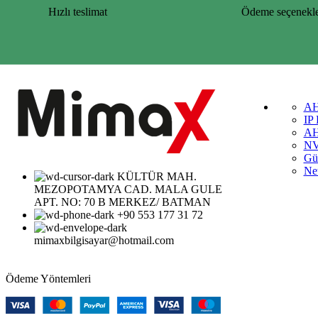
Hızlı teslimat
Ödeme seçenekle
AH
IP 
AH
NV
Güv
Ne
KÜLTÜR MAH.
MEZOPOTAMYA CAD. MALA GULE
APT. NO: 70 B MERKEZ/ BATMAN
+90 553 177 31 72
mimaxbilgisayar@hotmail.com
Ödeme Yöntemleri