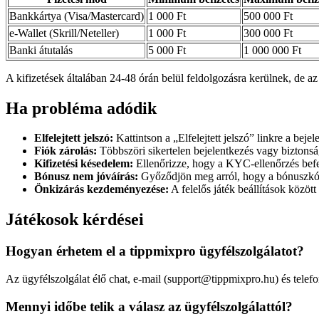
Bankkártya (Visa/Mastercard)
1 000 Ft
500 000 Ft
e-Wallet (Skrill/Neteller)
1 000 Ft
300 000 Ft
Banki átutalás
5 000 Ft
1 000 000 Ft
A kifizetések általában 24-48 órán belül feldolgozásra kerülnek, de az
Ha probléma adódik
Elfelejtett jelszó:
Kattintson a „Elfelejtett jelszó” linkre a beje
Fiók zárolás:
Többszöri sikertelen bejelentkezés vagy biztonság
Kifizetési késedelem:
Ellenőrizze, hogy a KYC-ellenőrzés befeje
Bónusz nem jóváírás:
Győződjön meg arról, hogy a bónuszkódot
Önkizárás kezdeményezése:
A felelős játék beállítások között
Játékosok kérdései
Hogyan érhetem el a tippmixpro ügyfélszolgálatot?
Az ügyfélszolgálat élő chat, e-mail (support@tippmixpro.hu) és telefo
Mennyi időbe telik a válasz az ügyfélszolgálattól?