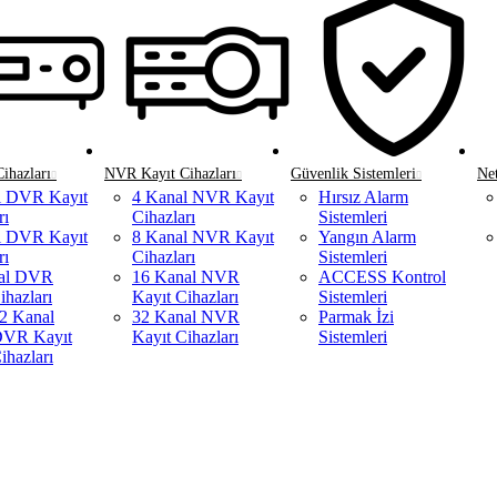
ihazları
NVR Kayıt Cihazları
Güvenlik Sistemleri
Ne
l DVR Kayıt
4 Kanal NVR Kayıt
Hırsız Alarm
rı
Cihazları
Sistemleri
l DVR Kayıt
8 Kanal NVR Kayıt
Yangın Alarm
rı
Cihazları
Sistemleri
al DVR
16 Kanal NVR
ACCESS Kontrol
ihazları
Kayıt Cihazları
Sistemleri
2 Kanal
32 Kanal NVR
Parmak İzi
VR Kayıt
Kayıt Cihazları
Sistemleri
ihazları