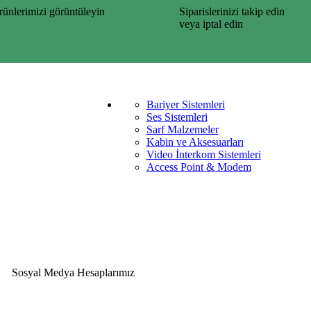
ünlerimizi görüntüleyin
Siparislerinizi takip edin
veya iptal edin
Bariyer Sistemleri
Ses Sistemleri
Sarf Malzemeler
Kabin ve Aksesuarları
Video İnterkom Sistemleri
Access Point & Modem
Sosyal Medya Hesaplarımız