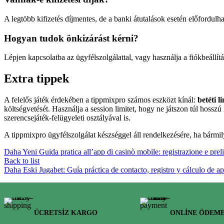
A legtöbb kifizetés díjmentes, de a banki átutalások esetén előfordulhat
Hogyan tudok önkizárást kérni?
Lépjen kapcsolatba az ügyfélszolgálattal, vagy használja a fiókbeállí
Extra tippek
A felelős játék érdekében a tippmixpro számos eszközt kínál:
betéti l
költségvetését. Használja a session limitet, hogy ne játszon túl hoss
szerencsejáték-felügyeleti osztályával is.
A tippmixpro ügyfélszolgálat készséggel áll rendelkezésére, ha bármil
Daha Yeni
Guida pratica all’app di casinò mobile: registrazione e prel
Back to list
Daha Eski
Jugabet: Guía práctica de contacto, registro y cálculo de a
ÜCRETSİZ KARGO
ONLİNE ÖDEM