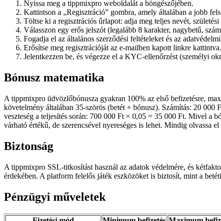
Nyissa meg a tippmixpro weboldalát a böngészőjében.
Kattintson a „Regisztráció” gombra, amely általában a jobb fels
Töltse ki a regisztrációs űrlapot: adja meg teljes nevét, születés
Válasszon egy erős jelszót (legalább 8 karakter, nagybetű, szám 
Fogadja el az általános szerződési feltételeket és az adatvédelmi
Erősítse meg regisztrációját az e-mailben kapott linkre kattintva
Jelentkezzen be, és végezze el a KYC-ellenőrzést (személyi okm
Bónusz matematika
A tippmixpro üdvözlőbónusza gyakran 100% az első befizetésre, maxim
követelmény általában 35-szörös (betét + bónusz). Számítás: 20 000 F
veszteség a teljesítés során: 700 000 Ft × 0,05 = 35 000 Ft. Mivel a 
várható értékű, de szerencsével nyereséges is lehet. Mindig olvassa el
Biztonság
A tippmixpro SSL-titkosítást használ az adatok védelmére, és kétfakto
érdekében. A platform felelős játék eszközöket is biztosít, mint a betét
Pénzügyi műveletek
Fizetési mód
Minimum befizetés
Maximum befiz