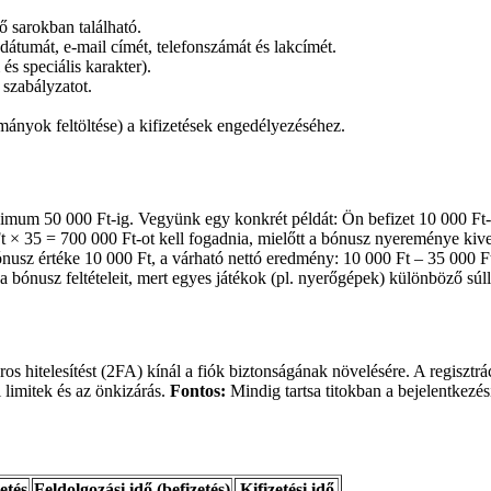
ő sarokban található.
i dátumát, e-mail címét, telefonszámát és lakcímét.
és speciális karakter).
 szabályzatot.
.
ányok feltöltése) a kifizetések engedélyezéséhez.
um 50 000 Ft-ig. Vegyünk egy konkrét példát: Ön befizet 10 000 Ft-ot,
t × 35 = 700 000 Ft-ot kell fogadnia, mielőtt a bónusz nyereménye kiv
bónusz értéke 10 000 Ft, a várható nettó eredmény: 10 000 Ft – 35 000 
 a bónusz feltételeit, mert egyes játékok (pl. nyerőgépek) különböző súl
ros hitelesítést (2FA) kínál a fiók biztonságának növelésére. A regisz
i limitek és az önkizárás.
Fontos:
Mindig tartsa titokban a bejelentkezési
etés
Feldolgozási idő (befizetés)
Kifizetési idő