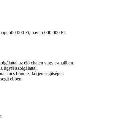
 napi 500 000 Ft, havi 5 000 000 Ft.
olgálattal az élő chaten vagy e-mailben.
z ügyfélszolgálattal.
a sincs bónusz, kérjen segítséget.
 segít ebben.
t.