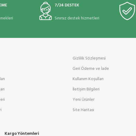
EME
7/24 DESTEK
nekleri
Sınırsız destek hizmetleri
Gizlilik Sözleşmesi
Geri Ödeme ve İade
arı
Kullanım Koşulları
arı
İletişim Bilgileri
eri
Yeni Ürünler
i
Site Haritası
Kargo Yöntemleri