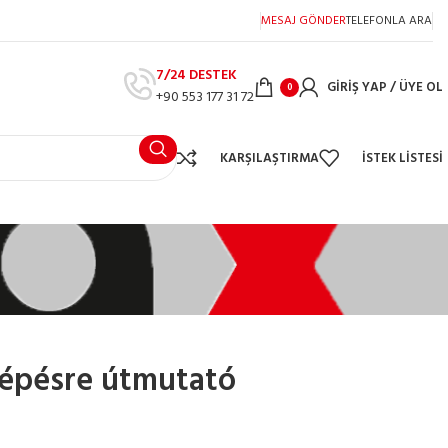
MESAJ GÖNDER
TELEFONLA ARA
7/24 DESTEK
GIRIŞ YAP / ÜYE OL
0
+90 553 177 31 72
KARŞILAŞTIRMA
İSTEK LISTESI
lépésre útmutató