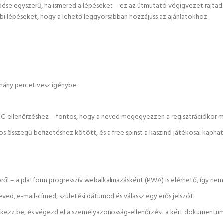
se egyszerű, ha ismered a lépéseket – ez az útmutató végigvezet rajtad
bi lépéseket, hogy a lehető leggyorsabban hozzájuss az ajánlatokhoz.
néhány percet vesz igénybe.
KYC-ellenőrzéshez – fontos, hogy a neved megegyezzen a regisztrációkor 
 összegű befizetéshez kötött, és a free spinst a kaszinó játékosai kaphat
ről – a platform progresszív webalkalmazásként (PWA) is elérhető, így nem
eved, e-mail-címed, születési dátumod és válassz egy erős jelszót.
lentkezz be, és végezd el a személyazonosság-ellenőrzést a kért dokumentum