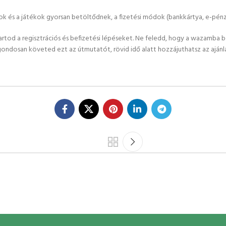
a játékok gyorsan betöltődnek, a fizetési módok (bankkártya, e-pénztár
tod a regisztrációs és befizetési lépéseket. Ne feledd, hogy a wazamba bó
ndosan követed ezt az útmutatót, rövid idő alatt hozzájuthatsz az ajánl