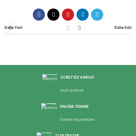
Daha Yeni
Daha Eski
ÜCRETSİZ KARGO
Hızlı teslimat
ONLİNE ÖDEME
Ödeme seçenekleri
7/24 DESTEK