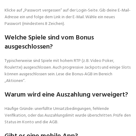
Klicke auf „Passwort vergessen“ auf der Login-Seite. Gib deine E-Mail-
Adresse ein und folge dem Link in der E-Mail. Wähle ein neues
Passwort (mindestens 8 Zeichen).
Welche Spiele sind vom Bonus
ausgeschlossen?
Typischerweise sind Spiele mit hohem RTP (z. B. Video Poker,
Roulette) ausgeschlossen. Auch progressive Jackpots und einige Slots
können ausgeschlossen sein. Lese die Bonus-AGB im Bereich
„Aktionen“.
Warum wird eine Auszahlung verweigert?
Häufige Gründe: unerfüllte Umsatzbedingungen, fehlende
Verifikation, oder das Auszahlungslimit wurde überschritten. Prüfe den
Status im Konto und die AGB.