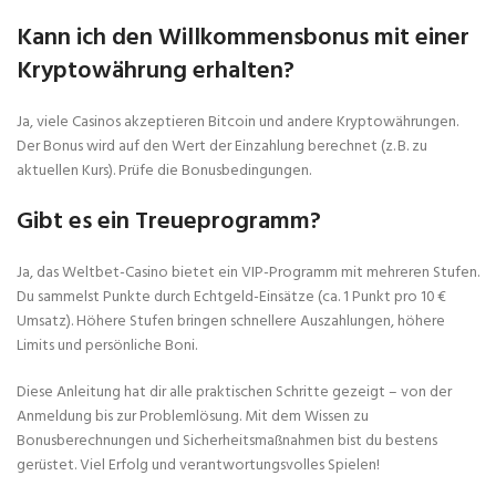
Kann ich den Willkommensbonus mit einer
Kryptowährung erhalten?
Ja, viele Casinos akzeptieren Bitcoin und andere Kryptowährungen.
Der Bonus wird auf den Wert der Einzahlung berechnet (z. B. zu
aktuellen Kurs). Prüfe die Bonusbedingungen.
Gibt es ein Treueprogramm?
Ja, das Weltbet-Casino bietet ein VIP-Programm mit mehreren Stufen.
Du sammelst Punkte durch Echtgeld-Einsätze (ca. 1 Punkt pro 10 €
Umsatz). Höhere Stufen bringen schnellere Auszahlungen, höhere
Limits und persönliche Boni.
Diese Anleitung hat dir alle praktischen Schritte gezeigt – von der
Anmeldung bis zur Problemlösung. Mit dem Wissen zu
Bonusberechnungen und Sicherheitsmaßnahmen bist du bestens
gerüstet. Viel Erfolg und verantwortungsvolles Spielen!