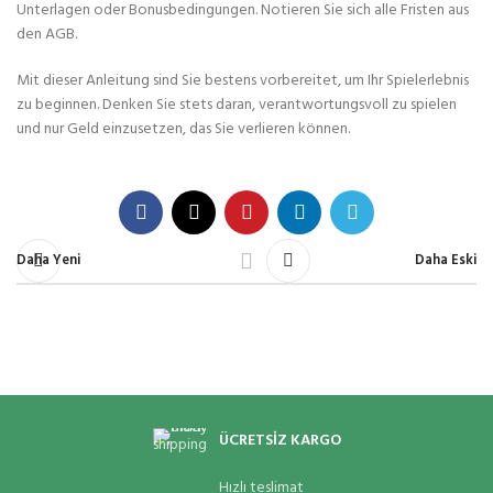
Unterlagen oder Bonusbedingungen. Notieren Sie sich alle Fristen aus
den AGB.
Mit dieser Anleitung sind Sie bestens vorbereitet, um Ihr Spielerlebnis
zu beginnen. Denken Sie stets daran, verantwortungsvoll zu spielen
und nur Geld einzusetzen, das Sie verlieren können.
Daha Yeni
Daha Eski
ÜCRETSİZ KARGO
Hızlı teslimat