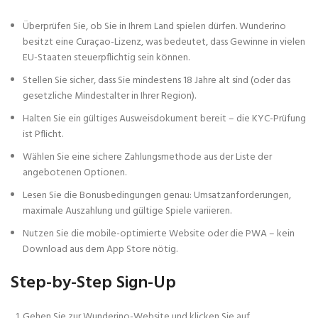
Überprüfen Sie, ob Sie in Ihrem Land spielen dürfen. Wunderino
besitzt eine Curaçao-Lizenz, was bedeutet, dass Gewinne in vielen
EU-Staaten steuerpflichtig sein können.
Stellen Sie sicher, dass Sie mindestens 18 Jahre alt sind (oder das
gesetzliche Mindestalter in Ihrer Region).
Halten Sie ein gültiges Ausweisdokument bereit – die KYC-Prüfung
ist Pflicht.
Wählen Sie eine sichere Zahlungsmethode aus der Liste der
angebotenen Optionen.
Lesen Sie die Bonusbedingungen genau: Umsatzanforderungen,
maximale Auszahlung und gültige Spiele variieren.
Nutzen Sie die mobile-optimierte Website oder die PWA – kein
Download aus dem App Store nötig.
Step-by-Step Sign-Up
Gehen Sie zur Wunderino-Website und klicken Sie auf