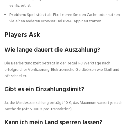
verifiziert ist.
Problem:
Spiel stürzt ab.
Fix:
Leeren Sie den Cache oder nutzen
Sie einen anderen Browser. Bei PWA: App neu starten.
Players Ask
Wie lange dauert die Auszahlung?
Die Bearbeitungszeit beträgt in der Regel 1-3 Werktage nach
erfolgreicher Verifizierung. Elektronische Geldbörsen wie Skrill sind
oft schneller.
Gibt es ein Einzahlungslimit?
Ja, die Mindesteinzahlung beträgt 10 €, das Maximum variiert je nach
Methode (oft 5.000 € pro Transaktion).
Kann ich mein Land sperren lassen?