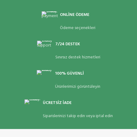
ONLİNE ÖDEME
Ödeme seçenekleri
7/24 DESTEK
Sınırsız destek hizmetleri
100% GÜVENLİ
Ürünlerimizi görüntüleyin
ÜCRETSİZ İADE
Siparislerinizi takip edin veya iptal edin