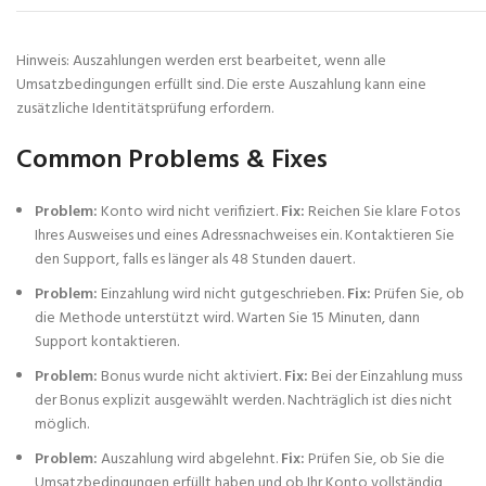
Hinweis: Auszahlungen werden erst bearbeitet, wenn alle
Umsatzbedingungen erfüllt sind. Die erste Auszahlung kann eine
zusätzliche Identitätsprüfung erfordern.
Common Problems & Fixes
Problem:
Konto wird nicht verifiziert.
Fix:
Reichen Sie klare Fotos
Ihres Ausweises und eines Adressnachweises ein. Kontaktieren Sie
den Support, falls es länger als 48 Stunden dauert.
Problem:
Einzahlung wird nicht gutgeschrieben.
Fix:
Prüfen Sie, ob
die Methode unterstützt wird. Warten Sie 15 Minuten, dann
Support kontaktieren.
Problem:
Bonus wurde nicht aktiviert.
Fix:
Bei der Einzahlung muss
der Bonus explizit ausgewählt werden. Nachträglich ist dies nicht
möglich.
Problem:
Auszahlung wird abgelehnt.
Fix:
Prüfen Sie, ob Sie die
Umsatzbedingungen erfüllt haben und ob Ihr Konto vollständig