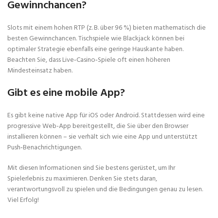
Gewinnchancen?
Slots mit einem hohen RTP (z. B. über 96 %) bieten mathematisch die
besten Gewinnchancen. Tischspiele wie Blackjack können bei
optimaler Strategie ebenfalls eine geringe Hauskante haben.
Beachten Sie, dass Live‑Casino‑Spiele oft einen höheren
Mindesteinsatz haben.
Gibt es eine mobile App?
Es gibt keine native App für iOS oder Android. Stattdessen wird eine
progressive Web-App bereitgestellt, die Sie über den Browser
installieren können – sie verhält sich wie eine App und unterstützt
Push‑Benachrichtigungen.
Mit diesen Informationen sind Sie bestens gerüstet, um Ihr
Spielerlebnis zu maximieren. Denken Sie stets daran,
verantwortungsvoll zu spielen und die Bedingungen genau zu lesen.
Viel Erfolg!