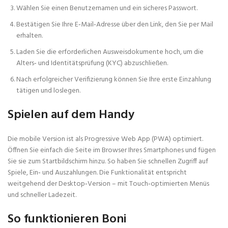
Wählen Sie einen Benutzernamen und ein sicheres Passwort.
Bestätigen Sie Ihre E‑Mail‑Adresse über den Link, den Sie per Mail
erhalten.
Laden Sie die erforderlichen Ausweisdokumente hoch, um die
Alters‑ und Identitätsprüfung (KYC) abzuschließen.
Nach erfolgreicher Verifizierung können Sie Ihre erste Einzahlung
tätigen und loslegen.
Spielen auf dem Handy
Die mobile Version ist als Progressive Web App (PWA) optimiert.
Öffnen Sie einfach die Seite im Browser Ihres Smartphones und fügen
Sie sie zum Startbildschirm hinzu. So haben Sie schnellen Zugriff auf
Spiele, Ein‑ und Auszahlungen. Die Funktionalität entspricht
weitgehend der Desktop‑Version – mit Touch‑optimierten Menüs
und schneller Ladezeit.
So funktionieren Boni