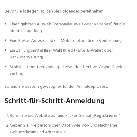
Bevor Sie loslegen, sollten Sie Folgendes bereithalten:
Einen gültigen Ausweis (Personalausweis oder Reisepass) für die
Identitätsprüfung
Eine E‑Mail‑Adresse und ein Mobiltelefon für die Verifizierung
Ein Zahlungsmittel Ihrer Wahl (Kreditkarte, E‑Wallet oder
Banküberweisung)
Stabile Internetverbindung – besonders bei Live‑Casino‑Spielen
wichtig
So sind Sie bestens gewappnet für den Anmeldeprozess.
Schritt‑für‑Schritt‑Anmeldung
Rufen Sie die Website auf und klicken Sie auf
„Registrieren“
.
Geben Sie Ihre persönlichen Daten wie Vor‑ und Nachname,
Geburtsdatum und Adresse ein.