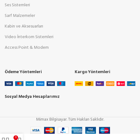
Ses Sistemleri
Sarf Malzemeler
Kabin ve Aksesuarları
Video İnterkom Sistemleri
Access Point & Modem
Ödeme Yöntemleri
Kargo Yöntemleri
Sosyal Medya Hesaplarımız
Mimax Bilgisayar. Tüm Hakları Saklıdır.
0