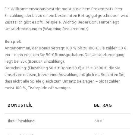
Ein Willkommensbonus besteht meist aus einem Prozentsatz Ihrer
Einzahlung, der bis zu einem bestimmten Betrag gutgeschrieben wird.
Zusätzlich gibt es oft Freispiele. Wichtig: Jeder Bonus unterliegt
Umsatzbedingungen (Wagering Requirements).
Beispiel:
Angenommen, der Bonus beträgt 100 % bis zu 100 €. Sie zahlen 50 €
ein – dann erhalten Sie 50 € Bonusguthaben. Die Umsatzbedingung
liegt bei 35x (Bonus + Einzahlung).
Berechnung: (Einzahlung 50 € + Bonus 50 €) × 35 = 3.500 €, die Sie
umsetzen müssen, bevor eine Auszahlung möglich ist. Beachten Sie,
dass nicht alle Spiele gleich zum Umsatz beitragen – Slots zählen
meist 100 %, Tischspiele oft weniger.
BONUSTEIL
BETRAG
Ihre Einzahlung
50 €