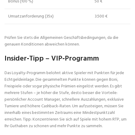
Bonus (100 %)
50 €
Umsatzanforderung (35x)
3.500 €
Prüfen Sie stets die Allgemeinen Geschäftsbedingungen, da die
genauen Konditionen abweichen können.
Insider‑Tipp – VIP‑Programm
Das Loyalty‑Programm belohnt aktive Spieler mit Punkten für jede
Echtgeldeinlage. Die gesammelten Punkte können gegen Boni,
Freispiele oder sogar physische Prämien eingelöst werden. Es gibt
mehrere Stufen – je höher die Stufe, desto besser die Vorteile:
persönlicher Account Manager, schnellere Auszahlungen, exklusive
Turniere und höhere Cashback‑Raten. Um aufzusteigen, müssen Sie
innerhalb eines bestimmten Zeitraums eine Mindestpunktzahl
erreichen. Tipp: Konzentrieren Sie sich auf Spiele mit hohem RTP, um
Ihr Guthaben zu schonen und mehr Punkte zu sammeln.