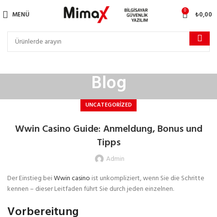
0
MENÜ
₺
0,00
Blog
UNCATEGORIZED
Wwin Casino Guide: Anmeldung, Bonus und
Tipps
Admin
Der Einstieg bei
Wwin casino
ist unkompliziert, wenn Sie die Schritte
kennen – dieser Leitfaden führt Sie durch jeden einzelnen.
Vorbereitung