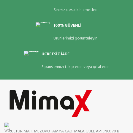
Sınırsız destek hizmetleri
100% GÜVENLİ
Ürünlerimizi görüntüleyin
ÜCRETSİZ İADE
Siparislerinizi takip edin veya iptal edin
KÜLTÜR MAH. MEZOPOTAMYA CAD. MALA GULE APT. NO: 70 B