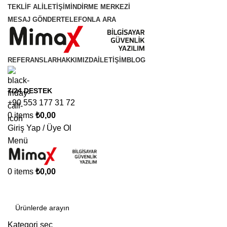
TEKLİF AL
İLETİŞİM
İNDİRME MERKEZİ
MESAJ GÖNDER
TELEFONLA ARA
REFERANSLAR
HAKKIMIZDA
İLETIŞIM
BLOG
7/24 DESTEK
+90 553 177 31 72
0
items
₺
0,00
Giriş Yap / Üye Ol
Menü
0
items
₺
0,00
Kategoriler
Kategori seç