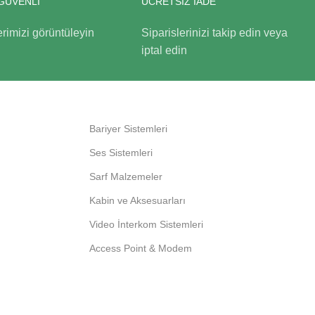
GÜVENLİ
ÜCRETSİZ İADE
rimizi görüntüleyin
Siparislerinizi takip edin veya
iptal edin
Bariyer Sistemleri
Ses Sistemleri
Sarf Malzemeler
Kabin ve Aksesuarları
Video İnterkom Sistemleri
Access Point & Modem