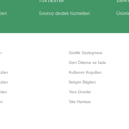
7/24 DESTEK
100% 
eri
Sınırsız destek hizmetleri
Ürünle
ı
Gizlilik Sözleşmesi
Geri Ödeme ve İade
zları
Kullanım Koşulları
zları
İletişim Bilgileri
leri
Yeni Ürünler
ri
Site Haritası