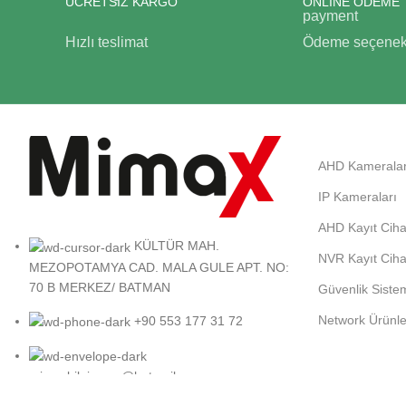
ÜCRETSİZ KARGO
ONLİNE ÖDEME
Hızlı teslimat
Ödeme seçenekl
AHD Kameralar
IP Kameraları
AHD Kayıt Ciha
KÜLTÜR MAH.
NVR Kayıt Ciha
MEZOPOTAMYA CAD. MALA GULE APT. NO:
70 B MERKEZ/ BATMAN
Güvenlik Sistem
Network Ürünle
+90 553 177 31 72
mimaxbilgisayar@hotmail.com