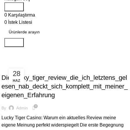
Search
0
Karşılaştırma
0
İstek Listesi
Search
aks 1 de
AKS 1 DE
28
Die_lucky_tiger_review_die_ich_letztens_gel
HAZ
esen_hab_deckt_sich_komplett_mit_meiner_
eigenen_Erfahrung
0
By
Admin
Lucky Tiger Casino: Warum ein aktuelles Review meine
eigene Meinung perfekt widerspiegelt Die erste Begegnung