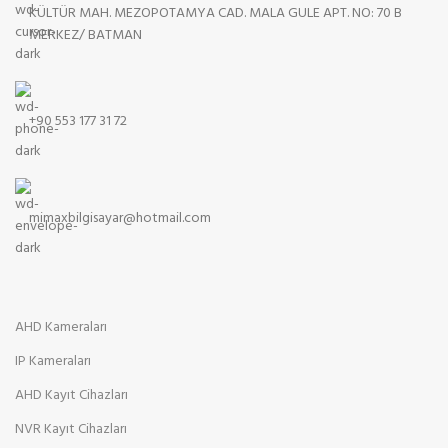
KÜLTÜR MAH. MEZOPOTAMYA CAD. MALA GULE APT. NO: 70 B
MERKEZ/ BATMAN
+90 553 177 31 72
mimaxbilgisayar@hotmail.com
AHD Kameraları
IP Kameraları
AHD Kayıt Cihazları
NVR Kayıt Cihazları