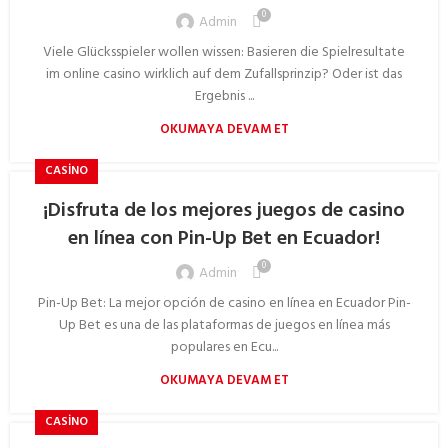
0
Admin
Viele Glücksspieler wollen wissen: Basieren die Spielresultate
im online casino wirklich auf dem Zufallsprinzip? Oder ist das
Ergebnis ...
OKUMAYA DEVAM ET
CASINO
¡Disfruta de los mejores juegos de casino
en línea con Pin-Up Bet en Ecuador!
0
Admin
Pin-Up Bet: La mejor opción de casino en línea en Ecuador Pin-
Up Bet es una de las plataformas de juegos en línea más
populares en Ecu...
OKUMAYA DEVAM ET
CASINO