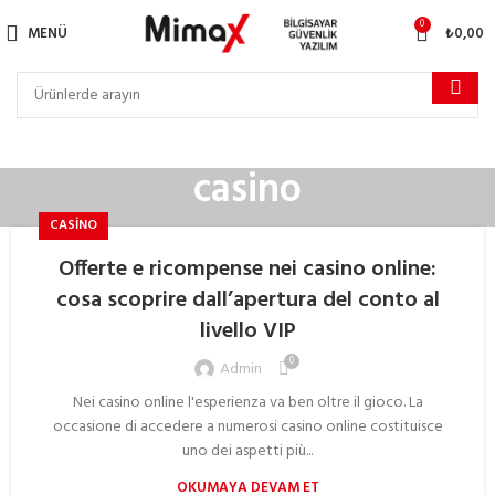
0
MENÜ
₺
0,00
casino
CASINO
Offerte e ricompense nei casino online:
cosa scoprire dall’apertura del conto al
livello VIP
0
Admin
Nei casino online l'esperienza va ben oltre il gioco. La
occasione di accedere a numerosi casino online costituisce
uno dei aspetti più...
OKUMAYA DEVAM ET