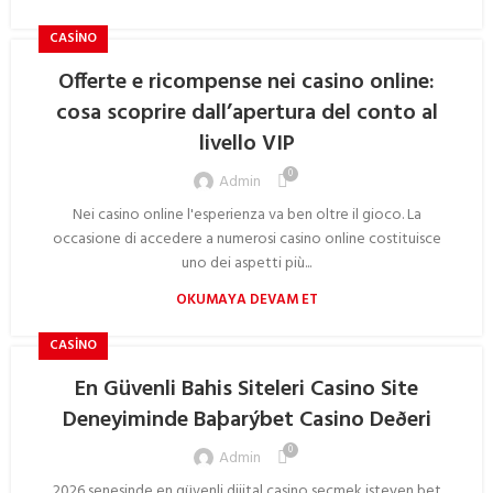
CASINO
Offerte e ricompense nei casino online:
cosa scoprire dall’apertura del conto al
livello VIP
0
Admin
Nei casino online l'esperienza va ben oltre il gioco. La
occasione di accedere a numerosi casino online costituisce
uno dei aspetti più...
OKUMAYA DEVAM ET
CASINO
En Güvenli Bahis Siteleri Casino Site
Deneyiminde Baþarýbet Casino Deðeri
0
Admin
2026 senesinde en güvenli dijital casino seçmek isteyen bet