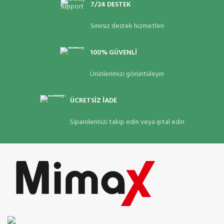
7/24 DESTEK
Sınırsız destek hizmetleri
100% GÜVENLİ
Ürünlerimizi görüntüleyin
ÜCRETSİZ İADE
Siparislerinizi takip edin veya iptal edin