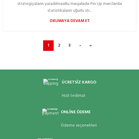
strategiyaların yaradılmasıBu məqalədə Pin Up mərclərdə
statistikaların uğurlu str...
OKUMAYA DEVAM ET
1
2
3
›
»
ÜCRETSİZ KARGO
Hızlı teslimat
ONLİNE ÖDEME
Ödeme seçenekleri