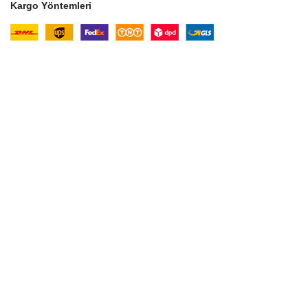
Kargo Yöntemleri
Facebook
X
Instagram
YouTube
Pinterest