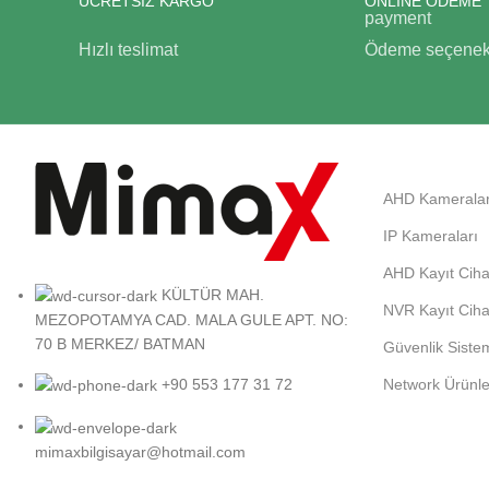
ÜCRETSİZ KARGO
ONLİNE ÖDEME
Hızlı teslimat
Ödeme seçenekl
AHD Kameralar
IP Kameraları
AHD Kayıt Ciha
KÜLTÜR MAH.
NVR Kayıt Ciha
MEZOPOTAMYA CAD. MALA GULE APT. NO:
70 B MERKEZ/ BATMAN
Güvenlik Sistem
Network Ürünle
+90 553 177 31 72
mimaxbilgisayar@hotmail.com