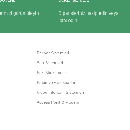
GÜVENLİ
ÜCRETSİZ İADE
rimizi görüntüleyin
Siparislerinizi takip edin veya
iptal edin
Bariyer Sistemleri
Ses Sistemleri
Sarf Malzemeler
Kabin ve Aksesuarları
Video İnterkom Sistemleri
Access Point & Modem