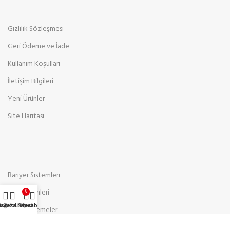
Gizlilik Sözleşmesi
Geri Ödeme ve İade
Kullanım Koşulları
İletişim Bilgileri
Yeni Ürünler
Site Haritası
Bariyer Sistemleri
Ses Sistemleri
0
ağaza
İstek Listesi
Sepet
Hesabım
Sarf Malzemeler
Kabin ve Aksesuarları