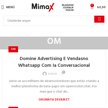
0
MENÜ
₺
0,00
OM
OM
Domine Advertising E Vendasno
Whatsapp Com Ia Conversacional
0
Admin
Junte-se aos milhares de desenvolvedores que estão criando a
melhor plataforma de bate-papo em open.rocket.chat. Por
mais que o chat de...
OKUMAYA DEVAM ET