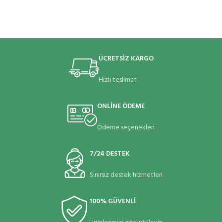
ÜCRETSİZ KARGO
Hızlı teslimat
ONLİNE ÖDEME
Ödeme seçenekleri
7/24 DESTEK
Sınırsız destek hizmetleri
100% GÜVENLİ