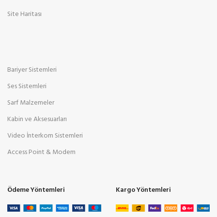
Site Haritası
Bariyer Sistemleri
Ses Sistemleri
Sarf Malzemeler
Kabin ve Aksesuarları
Video İnterkom Sistemleri
Access Point & Modem
Ödeme Yöntemleri
Kargo Yöntemleri