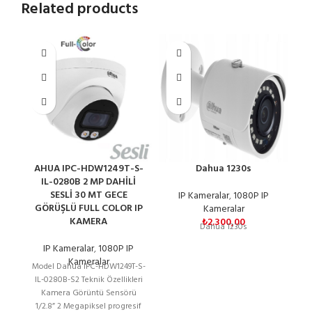
Related products
AHUA IPC-HDW1249T-S-
Dahua 1230s
D
IL-0280B 2 MP DAHİLİ
SESLİ 30 MT GECE
S
IP Kameralar
,
1080P IP
GÖRÜŞLÜ FULL COLOR IP
I
Kameralar
KAMERA
₺
2.300,00
Dahua 1230s
IP Kameralar
,
1080P IP
M
Kameralar
Model Dahua IPC-HDW1249T-S-
IL-0280B-S2 Teknik Özellikleri
1
Kamera Görüntü Sensörü
1/2.8” 2 Megapiksel progresif