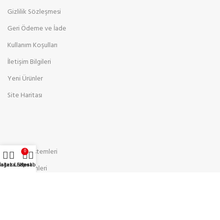
Gizlilik Sözleşmesi
Geri Ödeme ve İade
Kullanım Koşulları
İletişim Bilgileri
Yeni Ürünler
Site Haritası
Bariyer Sistemleri
0
ağaza
İstek Listesi
Sepet
Hesabım
Ses Sistemleri
Sarf Malzemeler
Kabin ve Aksesuarları
Video İnterkom Sistemleri