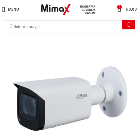
0
MENÜ
₺
0,00