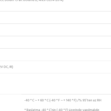
CC Bölüm 15 alt bölümü B, ANSI C63.4-2014)
0
2V DC, IR)
-40 ° C ~ + 60 ° C (-40 ° F ~ + 140 ° F) /% 95’ten az RH
* Başlatma -40 ° C’nin (-40 ° F) üzerinde yapılmalıdır.