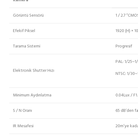
Kamera
Görüntü Sensörü
1 / 2.7 “CMO
Efekif Piksel
1920 (H) × 1
Tarama Sistemi
Progresif
PAL: 1/25~1
Elektronik Shutter Hızı
NTSC: 1/30~
Minimum Aydınlatma
0.04Lux / F1.
S / N Oranı
65 dB’den fa
IR Mesafesi
20m’ye kadar