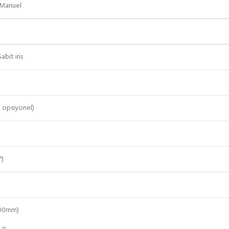
 Manuel
abit iris
 opsiyonel)
°)
00mm)