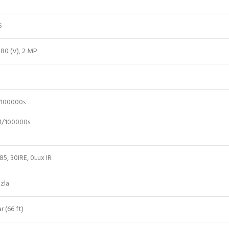
S
080 (V), 2 MP
/100000s
1/100000s
85, 30IRE, 0Lux IR
zla
 (66 ft)