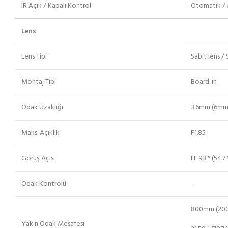
IR Açık / Kapalı Kontrol
Otomatik /
Lens
Lens Tipi
Sabit lens / S
Montaj Tipi
Board-in
Odak Uzaklığı
3.6mm (6mm
Maks. Açıklık
F1.85
Görüş Açısı
H: 93 ° (54.7 
Odak Kontrolü
–
800mm (20
Yakın Odak Mesafesi