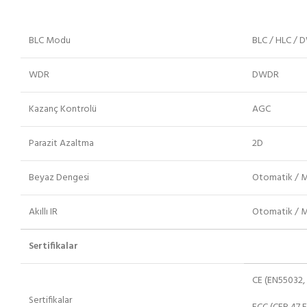
BLC Modu
BLC / HLC /
WDR
DWDR
Kazanç Kontrolü
AGC
Parazit Azaltma
2D
Beyaz Dengesi
Otomatik / 
Akıllı IR
Otomatik / 
Sertifikalar
CE (EN55032,
Sertifikalar