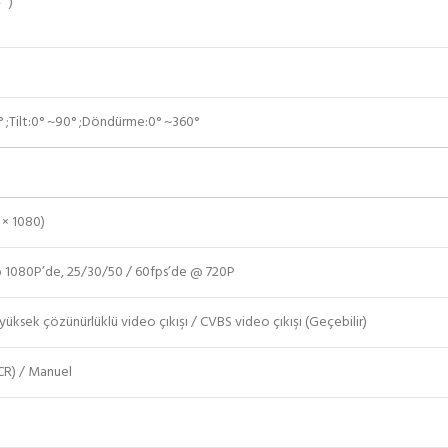
 ”)
 ;Tilt:0° ~90° ;Döndürme:0° ~360°
 × 1080)
@ 1080P’de, 25/30/50 / 60fps’de @ 720P
yüksek çözünürlüklü video çıkışı / CVBS video çıkışı (Geçebilir)
CR) / Manuel