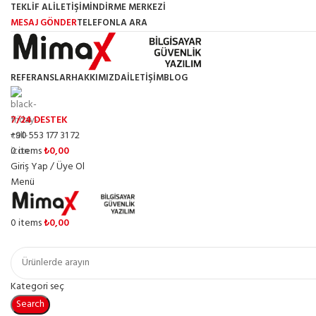
TEKLİF AL
İLETİŞİM
İNDİRME MERKEZİ
MESAJ GÖNDER
TELEFONLA ARA
REFERANSLAR
HAKKIMIZDA
İLETIŞIM
BLOG
7/24 DESTEK
+90 553 177 31 72
0
items
₺
0,00
Giriş Yap / Üye Ol
Menü
0
items
₺
0,00
Kategoriler
Kategori seç
Search