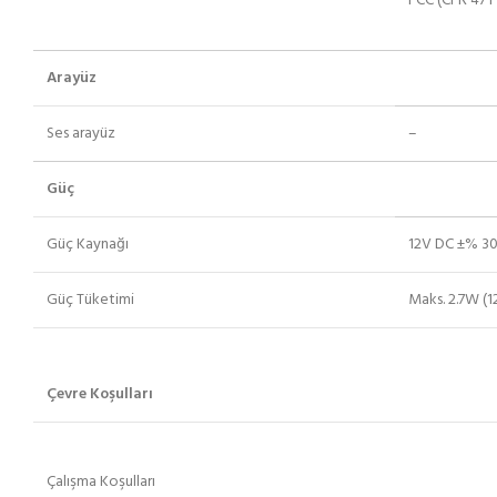
FCC (CFR 47 F
Arayüz
Ses arayüz
–
Güç
Güç Kaynağı
12V DC ±% 3
Güç Tüketimi
Maks. 2.7W (1
Çevre Koşulları
Çalışma Koşulları