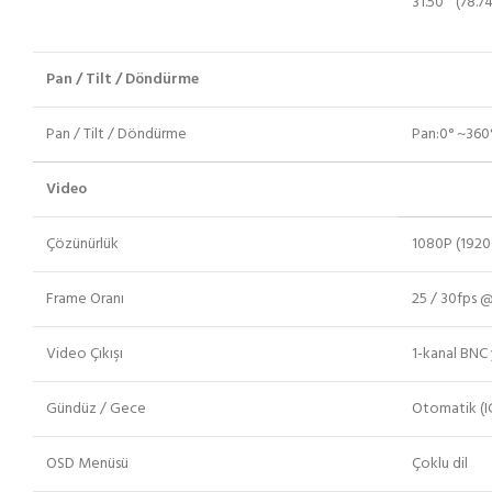
31.50 ” (78.74
Pan / Tilt / Döndürme
Pan / Tilt / Döndürme
Pan:0° ~360°
Video
Çözünürlük
1080P (1920
Frame Oranı
25 / 30fps 
Video Çıkışı
1-kanal BNC 
Gündüz / Gece
Otomatik (I
OSD Menüsü
Çoklu dil