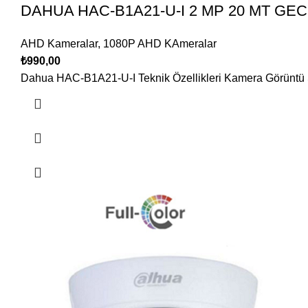
DAHUA HAC-B1A21-U-I 2 MP 20 MT GE
AHD Kameralar
,
1080P AHD KAmeralar
₺
990,00
Dahua HAC-B1A21-U-I Teknik Özellikleri Kamera Görüntü S