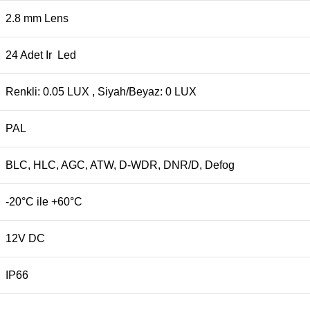
2.8 mm Lens
24 Adet Ir Led
Renkli: 0.05 LUX , Siyah/Beyaz: 0 LUX
PAL
BLC, HLC, AGC, ATW, D-WDR, DNR/D, Defog
-20°C ile +60°C
12V DC
IP66