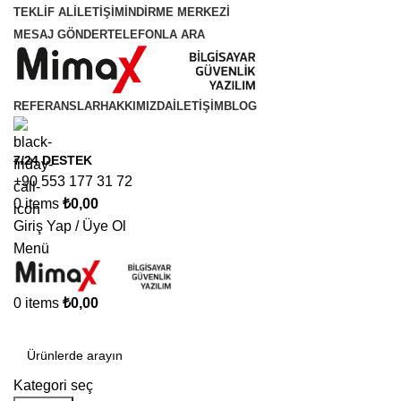
TEKLİF AL
İLETİŞİM
İNDİRME MERKEZİ
MESAJ GÖNDER
TELEFONLA ARA
REFERANSLAR
HAKKIMIZDA
İLETIŞIM
BLOG
7/24 DESTEK
+90 553 177 31 72
0
items
₺
0,00
Giriş Yap / Üye Ol
Menü
0
items
₺
0,00
Kategoriler
Kategori seç